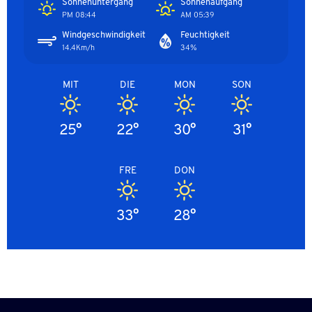
Sonnenuntergang
Sonnenaufgang
08:44 PM
05:39 AM
Windgeschwindigkeit
Feuchtigkeit
14.4Km/h
34%
MIT
DIE
MON
SON
25°
22°
30°
31°
FRE
DON
33°
28°