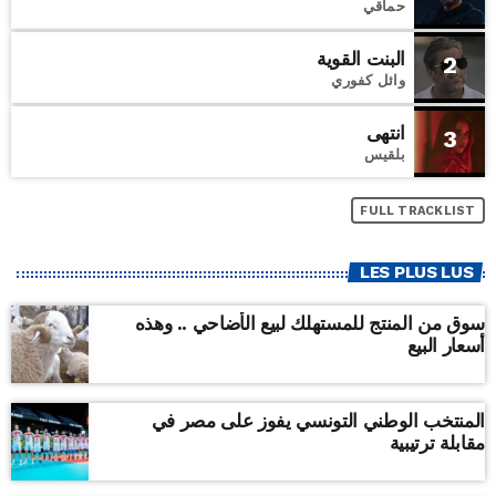
حماقي
البنت القوية
2
وائل كفوري
انتهى
3
بلقيس
FULL TRACKLIST
LES PLUS LUS
سوق من المنتج للمستهلك لبيع الأضاحي .. وهذه
أسعار البيع
المنتخب الوطني التونسي يفوز على مصر في
مقابلة ترتيبية