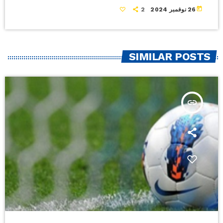
today
26 نوفمبر 2024
2
SIMILAR POSTS
insert_link