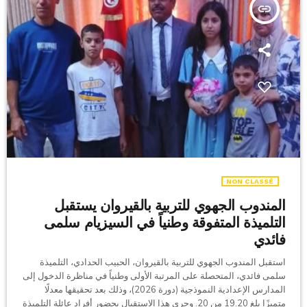
insert_link
NON CLASSÉ
المندوب الجهوي للتربية بالقيروان يستقبل
التلميذة المتفوقة وطنياً في السيزيام سلمى
فائدي
استقبل المندوب الجهوي للتربية بالقيروان، الحبيب الحدادي، التلميذة
سلمى فائدي، المتحصلة على المرتبة الأولى وطنياً في مناظرة الدخول إلى
المدارس الإعدادية النموذجية (دورة 2026)، وذلك بعد تحقيقها معدلًا
متميزًا بلغ 19.20 من 20. وجرى هذا الاستقبال بحضور أفراد عائلة التلميذة