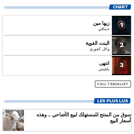
CHART
زيها مين
1
حماقي
البنت القوية
2
وائل كفوري
انتهى
3
بلقيس
FULL TRACKLIST
LES PLUS LUS
سوق من المنتج للمستهلك لبيع الأضاحي .. وهذه
أسعار البيع