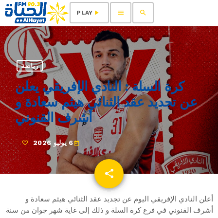
menu
search
play_arrow
PLAY
رياضة
كرة السلة : النادي الإفريقي يعلن
عن تجديد عقد الثنائي هيثم سعادة و
أشرف القنوني
6 يوليو 2026
today
share
email
أعلن النادي الإفريقي اليوم عن تجديد عقد الثنائي هيثم سعادة و
أشرف القنوني في فرع كرة السلة و ذلك إلى غاية شهر جوان من سنة