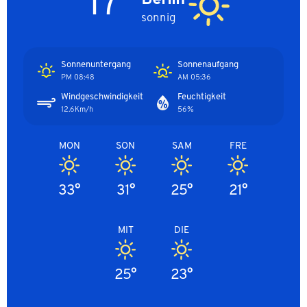
17°
sonnig
Sonnenuntergang
Sonnenaufgang
08:48 PM
05:36 AM
Windgeschwindigkeit
Feuchtigkeit
12.6Km/h
56%
MON
SON
SAM
FRE
33°
31°
25°
21°
MIT
DIE
25°
23°