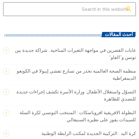
search
أحدث المقالات
غابات القصرين في مواجهة التغيرات المناخية.. شراكة جديدة بين
تونس و”الفاو”
منظمة الصحة العالمية تحذر من تسارع تفشي إيبولا في الكونغو
الديمقراطية
التسوّل واستغلال الأطفال: وزارة الأسرة تكشف إجراءات جديدة
للتصدي للظاهرة
البطولة الافريقية افروباسكات : المنتخب التونسي لكرة السلة
للسيدات يفوز على نظيره السنيغالي
كرة اليد : التركيبة الجديدة لمكتب الرابطة الوطنية