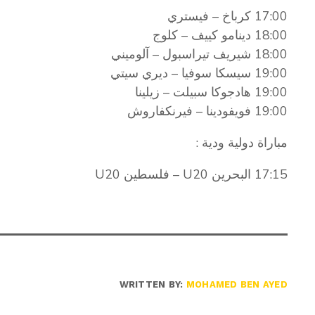
17:00 كرباخ – فيستري
18:00 دينامو كييف – كلوج
18:00 شيريف تيراسبول – آلوميني
19:00 سيسكا سوفيا – ديري سيتي
19:00 هادجوكا سبيلت – زيلينا
19:00 فويفودينا – فيرنكفاروش
مباراة دولية ودية :
17:15 البحرين U20 – فلسطين U20
WRITTEN BY:
MOHAMED BEN AYED