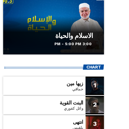
الاسلام والحياة
3:00 PM - 5:00 PM
CHART
زيها مين
1
حماقي
البنت القوية
2
وائل كفوري
انتهى
3
بلقيس