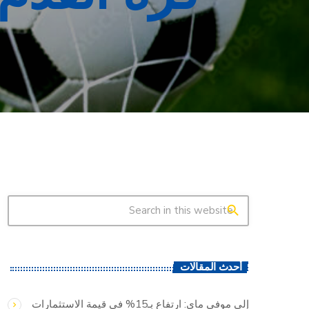
search
أحدث المقالات
إلى موفى ماي: ارتفاع بـ15% في قيمة الاستثمارات