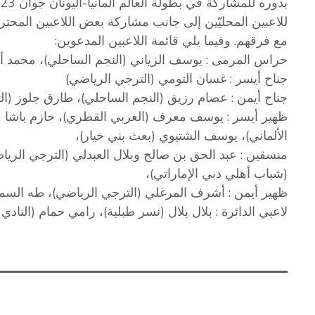
بدوره للمشاركة في بطولة العالم ألمانيا-اليونان جوان 2023.
للاعبين المحليّين إلى جانب مشاركة بعض اللاعبين المحترفي
مع فرقهم. وفيما يلي قائمة اللاعبين المدعوين:
حراس المرمى : يوسف الزياني (النجم الساحلي)، محمد أ
جناح أيسر : غسان التومي (الترجي الرياضي)
جناح أيمن : عصام رزيق (النجم الساحلي)، طارق جلوز (ال
ظهير أيسر : يوسف معرف (العربي القطري)، حازم باشا (
الألماني)، يوسف الشتيوي (بعث بني خيار)،
منسقين : عبد الحق بن صالح وبلال العبدلي (الترجي الريا
(شباب أهلي دبي الإماراتي)،
ظهير أيمن : أشرف المرغلي (الترجي الرياضي)، طه السما
لاعبي الدائرة : بلال بلال (نسر طبلبة)، رامي حمام (النادي 