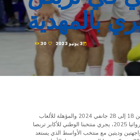
ي بالمهدية
3 يونيو 2023
30
today
استعدادا لكأس إفريقيا للأمم القادمة التي ستدور بمصر من 18 إلى 28 جانفي 2024 والمؤهلة للألعاب
الأولمبية باريس 2024 وبطولة العالم الدنمارك-النرويج-كرواتيا 2025، يجري منتخبنا الوطني للأكابر تربصا
ترة من 6 إلى 11 جوان 2023 تتخلّله مواجهتين وديتين مع منتخب الأواسط الذي يستعد