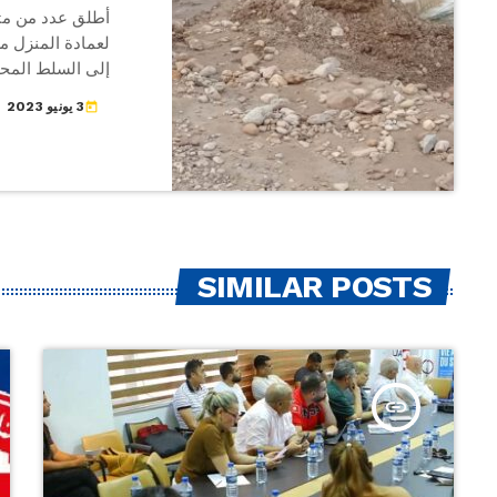
أطلق عدد من متس
لعمادة المنزل مع
إلى السلط المحل
الوسلاتية المركز
3 يونيو 2023
today
المنطقة مؤخرا .
لمراسل الحياة أ
المحلية لفك عزل
SIMILAR POSTS
insert_link