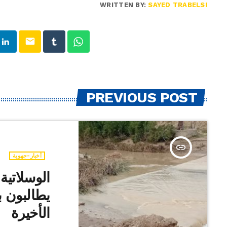
WRITTEN BY:
SAYED TRABELSI
email
PREVIOUS POST
insert_link
أخبار-جهوية
الوسلاتية 
يطالبون ب
الأخيرة