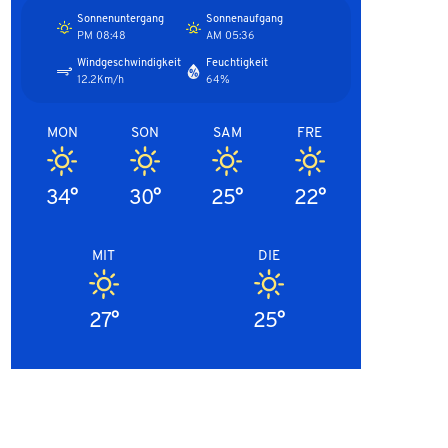
Sonnenuntergang
Sonnenaufgang
08:48 PM
05:36 AM
Windgeschwindigkeit
Feuchtigkeit
12.2Km/h
64%
MON
SON
SAM
FRE
34°
30°
25°
22°
MIT
DIE
27°
25°