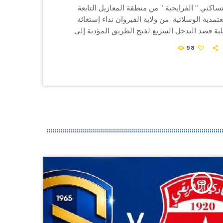
اكني " الفرايجية " من منطقة المعازيل التابعة
تمدية الوسلاتية من ولاية القيروان نداء إستغاثة
ية قصد التدخل السريع لفتح الطريق المؤدية إلى
 وذلك بسبب الأمطار الطوفانية التي شهدتها
98
 هذا و قد أفاد محمد فرجاوي وهو أحد المتضررين
ف.أم عادل فتيتي أنهم في حاجة إلى تدخل السلط
تهم من أجل قضاء شؤونهم الخاصة. عادل […]
insert_link