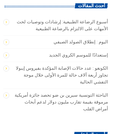
أحدث المقالات
أسبوع الرضاعة الطبيعية: إرشادات وتوصيات لحث
الأمهات على الالتزام بالرضاعة الطبيعية
اليوم : إنطلاق الصولد الصيفي
إستعدادًا للموسم الكروي الجديد
الكونغو : ​عدد حالات الإصابة المؤكدة بفيروس إيبولا
تجاوز ‌أربعة آلاف ‌حالة للمرة الأولى ‌خلال موجة
التفشي الحالية
الباحثة التونسية سيرين بن ضو تحصد جائزة أمريكية
مرموقة بقيمة تقارب مليون دولار لدعم أبحاث
أمراض القلب