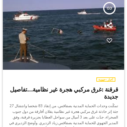
insert_link
أخبار-جهوية
قرقنة :غرق مركبي هجرة غير نظامية…تفاصيل
جديدة
تمكّنت وحدات الحماية المدنية بصفاقس، من إنقاذ 83 شخصا وانتشال 27
جثة إثر حادثة غرق مركبي هجرة غير نظامية يقلان أفارقة من دول جنوب
الصحراء، جدّت على بعد 3 أميال من سواحل العطايا بجزيرة قرقنة، وفق
المدير الجهوي للحماية المدنية بصفاقس زياد الزديري. وأوضح الزديري في