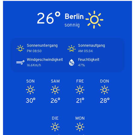
26°
Berlin
sonnig
Sonnenuntergang
Sonnenaufgang
08:50 PM
05:34 AM
Windgeschwindigkeit
Feuchtigkeit
16.6Km/h
47%
SON
SAM
FRE
DON
30°
26°
21°
28°
DIE
MON