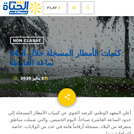
menu
search
play_arrow
PLAY
NON CLASSÉ
كميات الأمطار المسجلة خلال الـ24
ساعة الفارطة
2 يناير 2025
today
share
email
أعلن المعهد الوطني للرصد الجوي عن كميات الأمطار المسجلة إلى
حدود الساعة العاشرة صباحاً، اليوم الخميس، والتي شملت مناطق
متفرقة من البلاد، مسجلة أرقاماً هامة في عدد من الولايات، خاصة
الساحلية منها.