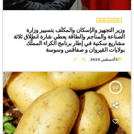
NON CLASSÉ
وزير التجهيز والإسكان والمكلّف بتسيير وزارة
الصناعة والمناجم والطاقة يعطي شارة انطلاق ثلاثة
مشاريع سكنية في إطار برنامج الكراء المملّك
بولايات القيروان و صفاقس وسوسة
today
5 أغسطس 2026
insert_link