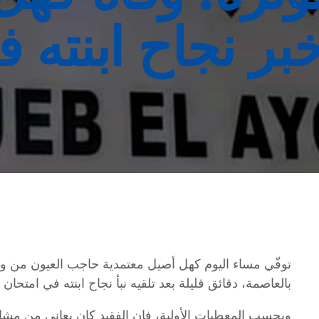
بر نجاح ابنته في
توفّي مساء اليوم كهل أصيل معتمدية حاجب العيون من ولا
بالعاصمة، دقائق قليلة بعد تلقيه نبأ نجاح ابنته في امتحان ال
وبحسب المعطيات الأولية، فإن الفقيد كان يعاني من مش