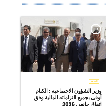
insert_link
الصحة
وزير الشؤون الاجتماعية : الكنام
أوفى بجميع التزاماته المالية وفق
اتفاق جانفي 2026