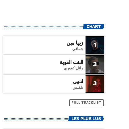
CHART
زيها مين
1
حماقي
البنت القوية
2
وائل كفوري
انتهى
3
بلقيس
FULL TRACKLIST
LES PLUS LUS