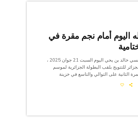
ه اليوم أمام نجم مقرة في
تامية
قاد المدرب التونسي خالد بن يحي اليوم السبت 21 جوان 2025 ،
جزائر للتتويج بلقب البطولة الجزائرية لموسم
2 / 2025 للمرة الثانية على التوالي والتاسع في خزينة
المولدية ، وذلك بعد تعادله اليوم أمام نجم مقرة بنتيجة 0-0 في
الجولة الختامية بملعب 5 جويلية بالجزائر ، لينهي أبناء بن يحي
سباق البطولة في صدارة الترتيب برصيد 56 نقطة ، متقدمًا على
يبة القبائل صاحب المرتبة […]