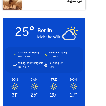
في منوبة
25°
Berlin
leicht bewölkt
Sonnenuntergang
Sonnenaufgang
08:50 PM
05:34 AM
Windgeschwindigkeit
Feuchtigkeit
18.7Km/h
33%
SON
SAM
FRE
DON
31°
25°
20°
27°