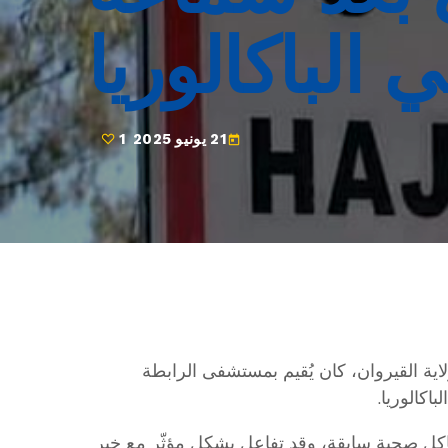
 الباكالوريا
21 يونيو 2025
1
today
ية القيروان، كان يُقيم بمستشفى الرابطة
باكالوريا.
اكل صحية سابقة، وقد تفاعل بشكل مؤثّر مع خبر