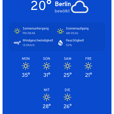
20°
Berlin
bewölkt
Sonnenuntergang
Sonnenaufgang
08:48 PM
05:36 AM
Windgeschwindigkeit
Feuchtigkeit
13.3Km/h
52%
MON
SON
SAM
FRE
35°
31°
25°
21°
MIT
DIE
28°
26°