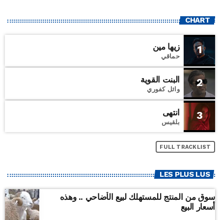
CHART
زيها مين
1
حماقي
البنت القوية
2
وائل كفوري
انتهى
3
بلقيس
FULL TRACKLIST
LES PLUS LUS
سوق من المنتج للمستهلك لبيع الأضاحي .. وهذه
أسعار البيع