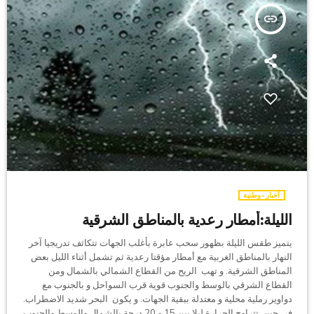
insert_link
أخبار-وطنية
الليلة:أمطار رعدية بالمناطق الشرقية
يتميز طقس الليلة بظهور سحب عابرة بأغلب الجهات تتكاثف تدريجيا آخر
النهار بالمناطق الغربية مع أمطار مؤقتا رعدية ثم تشمل أثناء الليل بعض
المناطق الشرقية. و تهب الريح من القطاع الشمالي بالشمال ومن
القطاع الشرقي بالوسط والجنوب قوية قرب السواحل و بالجنوب مع
دواوير رملية محلية و معتدلة ببقية الجهات. و يكون البحر شديد الاضطراب.
في حين تتراوح الحرارة ليلا بين 15 و 20 درجة بالشمال والوسط والجنوب