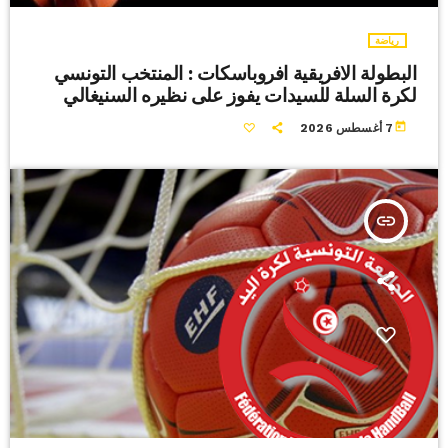
رياضة
البطولة الافريقية افروباسكات : المنتخب التونسي
لكرة السلة للسيدات يفوز على نظيره السنيغالي
today
7 أغسطس 2026
insert_link