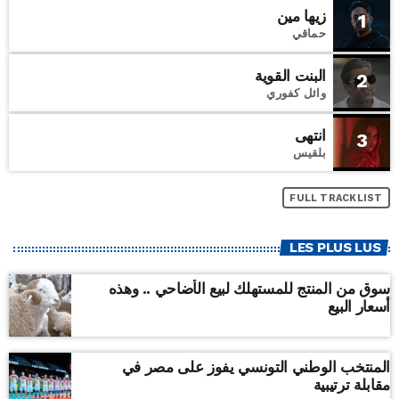
زيها مين
1
حماقي
البنت القوية
2
وائل كفوري
انتهى
3
بلقيس
FULL TRACKLIST
LES PLUS LUS
سوق من المنتج للمستهلك لبيع الأضاحي .. وهذه
أسعار البيع
المنتخب الوطني التونسي يفوز على مصر في
مقابلة ترتيبية