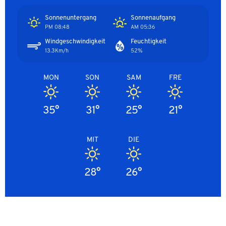
Sonnenuntergang
Sonnenaufgang
08:48 PM
05:36 AM
Windgeschwindigkeit
Feuchtigkeit
13.3Km/h
52%
MON
SON
SAM
FRE
35°
31°
25°
21°
MIT
DIE
28°
26°