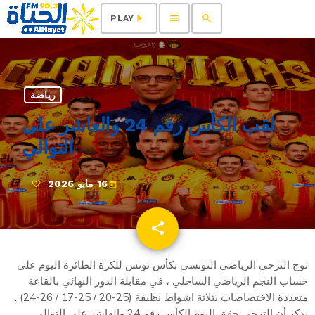
menu
search
play_arrow
PLAY
رياضة
لقب الكأس رقم 24 والعاشر على
التوالي
16 مايو 2026
today
share
email
توج الترجي الرياضي التونسي بكأس تونس للكرة الطائرة اليوم على
حساب النجم الرياضي الساحلي ، في مقابلة الدور النهائي بالقاعة
متعددة الاختصاصات بثلاثة اشواط نظيفة (25-20 / 25-17 / 26-24) .
يذكر أن الترجي حقق اليوم الكأس رقم 24 والعاشر على التوالي