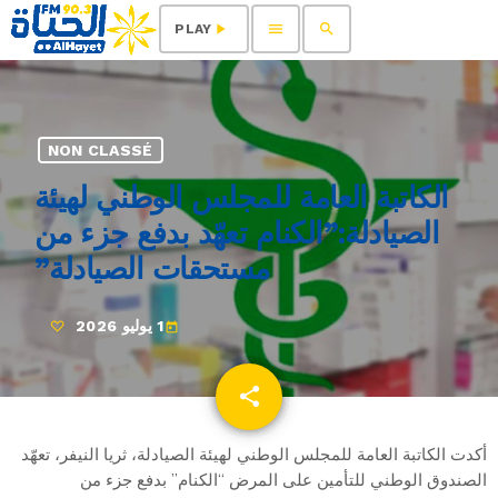
menu
search
play_arrow
PLAY
NON CLASSÉ
الكاتبة العامة للمجلس الوطني لهيئة
الصيادلة:”الكنام تعهّد بدفع جزء من
مستحقات الصيادلة”
1 يوليو 2026
today
share
email
أكدت الكاتبة العامة للمجلس الوطني لهيئة الصيادلة، ثريا النيفر، تعهّد
الصندوق الوطني للتأمين على المرض “الكنام” بدفع جزء من