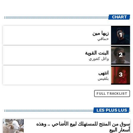
CHART
زيها مين
1
حماقي
البنت القوية
2
وائل كفوري
انتهى
3
بلقيس
FULL TRACKLIST
LES PLUS LUS
سوق من المنتج للمستهلك لبيع الأضاحي .. وهذه
أسعار البيع