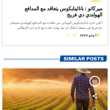
ميركاتو : باناثينايكوس يتعاقد مع المدافع
الهولندي دي فريج
أعلن نادي باناثينايكوس اليوناني عن تعاقده مع المدافع الهولندي ستيفان
دي فريج في صفقة إنتقال حر بعد نهاية عقده مع نادي إنتر الإيطالي
today
1 يوليو 2026
SIMILAR POSTS
insert_link