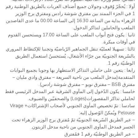
أولا : يُحجّرُ وُقوف وجولان جميع أصناف العربات بالطريق الوطنية رقم
1 في الجزء الممتد بين مفترق شوشة رادس ومفترق برج الوزير
الزهراء بداية من الساعة 16.30 إلى الساعة 00.00 ما عدى القاصدين
الملعب والحاملين لتذاكر الدخول.
ثانيا : يكون فتح أبواب الملعب على الساعة 17.00 ويستحسن القدوم
في أوقات مبكرة.
ثالثا : تسهيلا لعمليّة تنقل الجماهير الرّياضيّة وتجنبا للإكتظاظ المروري
بالسّريعة الجنوبيّة من جرّاء الأشغال، يُستحسنُ استعمال الطريق
الوطنيّة رقم 1.
رابعا : يتعين على حاملي التذاكر الاستظهار بها وجوبا بجميع البوابات
المتقدمة(مدخل الملعب من ناحية السريعة – مفترق وادي مليان –
مفترق BSB – مفترق نوبو – مفترق شوشة رادس).
خامسا : يكون الدّخول إلى المآوي الشرفية عبر المدخل الرئيسي فقط
لحاملي تذاكر المقصورات(Loges) والصحفيّين والضيوف.
سادسا : تمّ تخصيص المأوى الجنوبي لأصحاب الإشتراكاتVirage +
Pelouse ويُمكنُ الوُصول إليه:
– عبر الطريق السّريعة الجنوبيّة ثمّ مُفترق برج الوزير الزهراء تحت
الجسر فمدخل المأوى الجنوبي من ناحية مدخل الزيتون.
– عبر الطريق الوطنيّة رقم 1 فمُفترق