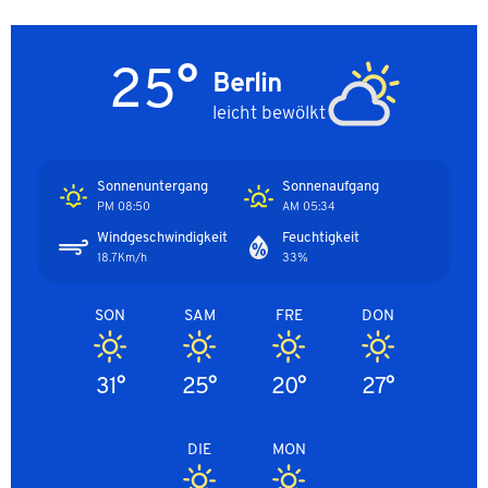
25°
Berlin
leicht bewölkt
Sonnenuntergang
Sonnenaufgang
08:50 PM
05:34 AM
Windgeschwindigkeit
Feuchtigkeit
18.7Km/h
33%
SON
SAM
FRE
DON
31°
25°
20°
27°
DIE
MON