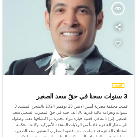
insert_link
الصحة
3 سنوات سجنا في حقّ سعد الصغير
قضت محكمة مصرية أمس الاثنين 25 نوفمبر 2024 بالسجن المشدد 3
سنوات وبغرامة مالية قدرها 30 ألف جنيه في حقّ المطرب الشعبي سعد
الصغير، إثر إدانته في قضية حيازة مواد مخدرة تم اكتشافها عقب وصلوله
الى مطار القاهرة قادماً من الولايات المتحدة الأميركية. وكانت محكمة
استئناف القاهرة قد تسلمت ملف قضية المطرب الشعبي سعد الصغير،
بعد إحالته في حالة إيقاف إلى محكمة الجنايات المختصة بتهمة ارتكاب