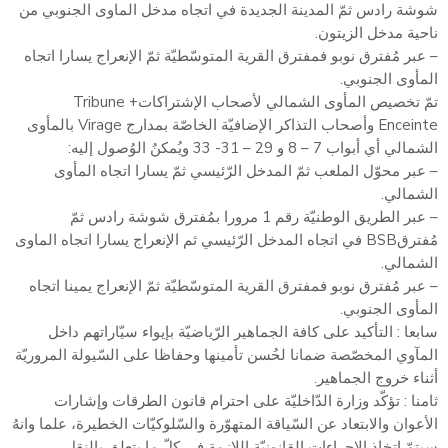
شوشة رادس ثمّ المدينة الجديدة في اتجاه مدخل الماوى الجنوبي من
ناحية مدخل الزيتون.
– عبر مُفترق نوبو فمفترق القرية المتوسّطيّة ثمّ الإنعراج يسارا اتجاه
المأوى الجنوبي.
تمّ تخصيص المأوى الشمالي لأصحاب الإشتراكاتTribune +
Enceinte وأصحاب التذاكر الإضافيّة الخاصّة بمدارج Virage بالمأوى
الشمالي أي أبواب 7 – 8 و 29 – 31- 33 ويُمكنُ الوُصول إليه:
– عبر محوّل الملعب ثمّ المدخل الرّئيسي ثمّ يسارا اتجاه المأوى
الشمالي.
– عبر الطريق الوطنيّة رقم 1 مرورا بمُفترق شوشة رادس ثمّ
مُفترقBSB في اتجاه المدخل الرّئيسي ثم الإنعراج يسارا اتجاه الماوى
الشمالي.
– عبر مُفترق نوبو فمفترق القرية المتوسّطيّة ثمّ الإنعراج يمينا اتجاه
المأوى الجنوبي.
سابعا : التأكيد على كافة الجماهير الرّياضيّة بإيواء سيّاراتهم داخل
المآوي المخصّصة ضمانا لحُسن تأمينها وحفاظا على السّيولة المروريّة
أثناء خروج الجماهير.
ثامنا : تؤكّد وزارة الدّاخليّة على احترام قانون الطرقات وإشارات
الأعوان والابتعاد عن السّياقة المتهوّرة والسّلوكيّات الخطيرة، علما وانهُ
سيتمّ اتخاذ الإجراءات القانونيّة اللازمة في كلّ ما يتعلق بالنقل