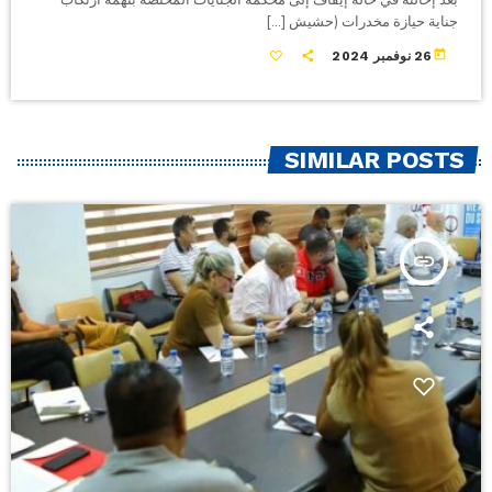
جناية حيازة مخدرات (حشيش […]
today
26 نوفمبر 2024
SIMILAR POSTS
insert_link