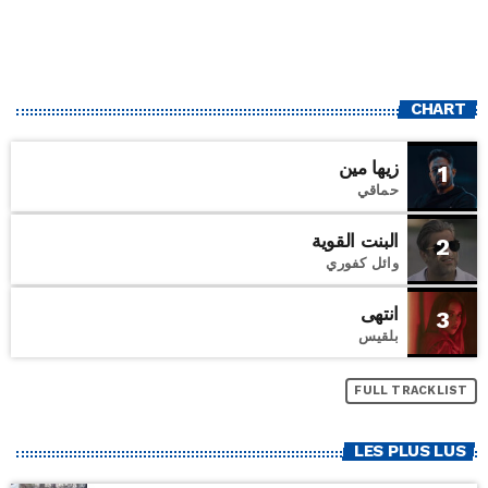
CHART
زيها مين
1
حماقي
البنت القوية
2
وائل كفوري
انتهى
3
بلقيس
FULL TRACKLIST
LES PLUS LUS