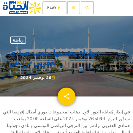
menu
search
play_arrow
PLAY
رياضة
مباراة يحتضنها ملعب حمادي
العقربي برادس
26 نوفمبر 2024
today
share
email
في إطار مُقابلة الدور الأول ذهاب لمجموعات دوري أبطال إفريقيا التي
ستدُور اليوم الثلاثاء 26 نوفمبر 2024 على الساعة 20.00 بملعب
حمادي العقربي برادس بين الترجي الرياضي التونسي و نادي دجوليبا
المالي.
تعلم وزارة الداخلية العموم أنه تقرر اتخاذ الإجراءات التالية: