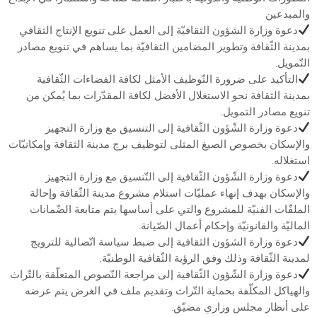
والمبدعين
دعوة وزارة الشؤون الثقافيّة إلى العمل على تنويع الإنتاج الثقافي
بمدينة الثّقافة وتطوير المضامين الثقافيّة بما يساهم في تنويع مصادر
التّمويل.
التأكيد على ضرورة التّوظيف الأمثل لكافة الفضاءات الثّقافية
بمدينة الثقافة نحو الاستغلال الأفضل لكافة المقدّرات بما يُمكن من
تنويع مصادر التمويل.
دعوة وزارة الشّؤون الثّقافية إلى التنسيق مع وزارة التجهيز
والإسكان بخصوص الصيغ المثلى لتوظيف برج مدينة الثقافة وإمكانيّات
استغلاله.
دعوة وزارة الشّؤون الثّقافية إلى التّنسيق مع وزارة التجهيز
والإسكان بهدف إنهاء عمليّات استلام مشروع مدينة الثّقافة وإحالة
الملفّات الفنيّة للمشروع والتي على أساسها يتم متابعة الضّمانات
الماليّة والقانونيّة وإحكام أعمال الصّيانة.
دعوة وزارة الشؤون الثقافية إلى ضبط سياسة اتّصالية للترويج
لمدينة الثّقافة وذلك وفق الرؤية الثّقافية الوطنيّة.
دعوة وزارة الشّؤون الثّقافية إلى مراجعة النّصوص المتعلّقة بالتّراث
والهياكل المكلّفة بحماية التّراث وتقديم ملف في الغرض يتم عرضه
على أنظار مجلس وزاري مضيّق.