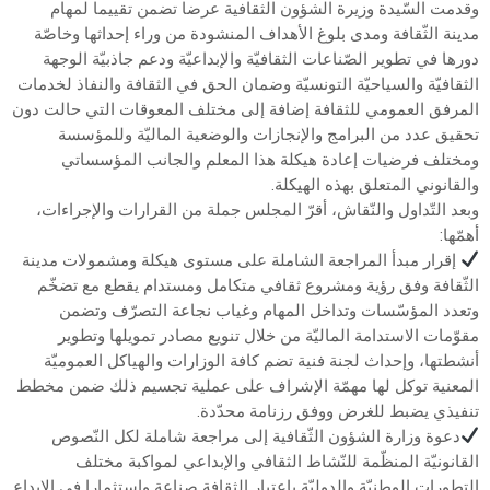
وقدمت السّيدة وزيرة الشؤون الثقافية عرضا تضمن تقييما لمهام
مدينة الثّقافة ومدى بلوغ الأهداف المنشودة من وراء إحداثها وخاصّة
دورها في تطوير الصّناعات الثقافيّة والإبداعيّة ودعم جاذبيّة الوجهة
الثقافيّة والسياحيّة التونسيّة وضمان الحق في الثقافة والنفاذ لخدمات
المرفق العمومي للثقافة إضافة إلى مختلف المعوقات التي حالت دون
تحقيق عدد من البرامج والإنجازات والوضعية الماليّة وللمؤسسة
ومختلف فرضيات إعادة هيكلة هذا المعلم والجانب المؤسساتي
والقانوني المتعلق بهذه الهيكلة.
وبعد التّداول والنّقاش، أقرّ المجلس جملة من القرارات والإجراءات،
أهمّها:
إقرار مبدأ المراجعة الشاملة على مستوى هيكلة ومشمولات مدينة
الثّقافة وفق رؤية ومشروع ثقافي متكامل ومستدام يقطع مع تضخّم
وتعدد المؤسّسات وتداخل المهام وغياب نجاعة التصرّف وتضمن
مقوّمات الاستدامة الماليّة من خلال تنويع مصادر تمويلها وتطوير
أنشطتها، وإحداث لجنة فنية تضم كافة الوزارات والهياكل العموميّة
المعنية توكل لها مهمّة الإشراف على عملية تجسيم ذلك ضمن مخطط
تنفيذي يضبط للغرض ووفق رزنامة محدّدة.
دعوة وزارة الشؤون الثّقافية إلى مراجعة شاملة لكل النّصوص
القانونيّة المنظّمة للنّشاط الثقافي والإبداعي لمواكبة مختلف
التطورات الوطنيّة والدوليّة باعتبار الثقافة صناعة واستثمارا في الإبداع