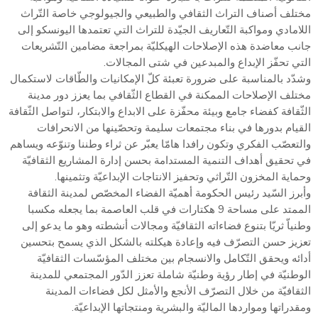
مختلف أصناف التراث الثقافي والطبيعي والجيولوجي خاصة التّراث
اللامادي ومواكبة التّعاريف الجيّدة للتراث التي تعتمدها اليونسكو إلى
جانب معاضدة هذه الإصلاحات الهيكليّة بمراجعة مضامين التّشريعات
التي تحفّز الإبداع والمبدعين في شتى المجالات.
وشدّد بالمناسبة على ضرورة تعبئة كلّ الإمكانيات والطّاقات لاستكمال
مختلف الإصلاحات الممكنة في القطاع الثّقافي بما يعزز دور مدينة
الثّقافة كفضاء جامع وبيئة محفّزة على الابداع والابتكار، لتواصل الثّقافة
القيام بدورها في بناء مجتمعات سليمة وتحصّينها من الانحرافات
والتعصّب الفكري وتكون رافدا هامّا يعبّر عن ثراء وطننا وتنوّعه ويساهم
في تحقيق أهداف التنمية المستدامة بحسن إدارة المشاريع الثقافيّة
وحماية المخزون التّراثي وتحفيز الانتاجات الإبداعيّة وتثمينها.
وأبرز السّيد رئيس الحكومة أهميّة الفضاء المخصّص لمدينة الثقافة
الممتد على مساحة 9 هكتارات في قلب العاصمة بما يجعله مكسبا
وطنياّ ثريّا بتنوع فضاءاته الثقافيّة ومجالات أنشطته وهو ما يدعو إلى
تعزيز حسن التصرّف فيه وإعادة هيكلته بالشكل الذي يسمح بتحسين
أدائه ويحقق التّكامل والانسجام بين مختلف المؤسّسات الثقافيّة
الوطنيّة في إطار رؤية وطنيّة شاملة تعزز الدّور المجتمعي للمدينة
الثقافيّة من خلال التصرّف الأنجع والأمثل لكل فضاءات المدينة
ومقدراتها ومواردها الماليّة والبشرية ومنتجاتها الإبداعيّة.