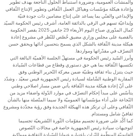
والمنشآت العمومية، وضرورة استنباط الحلول الناجعة بهدف تطوير
وإعادة هيكلة مؤسّسات وهياكل العمل الثّقافي وتطوير الإنتاج الثّقافي
والإبداعي والفنّي بما يساعد على إنتاج مضامين ذات جودة فنيّة
وإبداعيّة تسهم في الرقي بالذائقة العامة، أشرف رئيس الحكومة السيّد
كمال المدّوري صباح اليوم الأربعاء 29 جانفي 2025 بقصر الحكومة
بالقصبة على مجلس وزاري مضيق خُصّص للنّظر في مشروع إعادة
هيكلة مدينة الثّقافة بالشكل الذي يسمح بتحسين أدائها ويحقق حسن
التصرّف في مقدّراتها ومواردها.
وأبرز السّيد رئيس الحكومة في مستهلّ الجلسة الأهميّة البالغة التي
تكتسيها الثّقافة بما هي حق دستوري وقطاع من قطاعات السّيادة
حيث يتنزل بناء ثقافة وطنيّة ضمن معركة التّحرير الوطني وفق
المقاربة الوطنية الشّاملة لسيادة رئيس الجمهورية قيس سعيّد ، وشدّد
على أنّ إعادة هيكلة مدينة الثّقافة يأتي ضمن مسار اصلاحي وطني
يتأسّس على مبدأ إحكام التصرّف في موارد الدّولة واضفاء مزيد من
النّجاعة على أداء مؤسّساتها العموميّة ولا سيما المتّصلة منها بالشأن
الثّقافي وعلى أن ترتكز هذه الهيكلة الجديدة وفق رؤية مجدّدة ومشروع
ثقافيّ شامل ومستدام.
كما أكّد على ضرورة تجسيم مقوّمات الثّورة التّشريعيّة تجسيما
لتوجيهات سيادة رئيس الجمهورية خاصة في مجالات النّصوص
القانونيّة المنظّمة للتّراث باعتباره عنوانا للسّيادة الثقافية ومواكبة