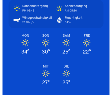
Sonnenuntergang
Sonnenaufgang
08:48 PM
05:36 AM
Windgeschwindigkeit
Feuchtigkeit
12.2Km/h
64%
MON
SON
SAM
FRE
34°
30°
25°
22°
MIT
DIE
27°
25°