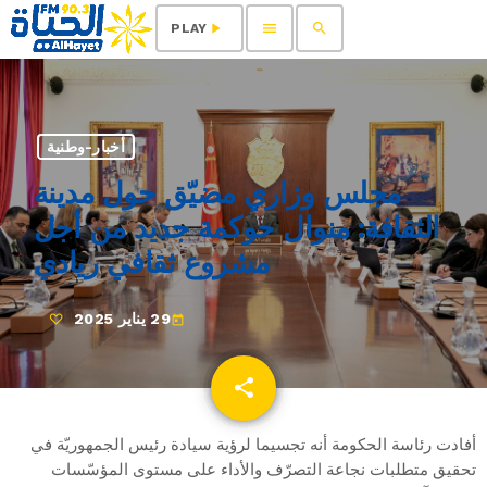
menu
search
play_arrow
PLAY
أخبار-وطنية
مجلس وزاري مضيّق حول مدينة
الثقافة: منوال حوكمة جديد من أجل
مشروع ثقافي ريادي
29 يناير 2025
today
share
email
أفادت رئاسة الحكومة أنه تجسيما لرؤية سيادة رئيس الجمهوريّة في
تحقيق متطلبات نجاعة التصرّف والأداء على مستوى المؤسّسات