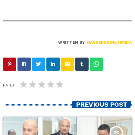
WRITTEN BY:
NASSERDDINE HMIDA
email
RATE IT
PREVIOUS POST
insert_link