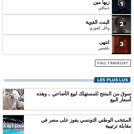
زيها مين
1
حماقي
البنت القوية
2
وائل كفوري
انتهى
3
بلقيس
FULL TRACKLIST
LES PLUS LUS
سوق من المنتج للمستهلك لبيع الأضاحي .. وهذه
أسعار البيع
المنتخب الوطني التونسي يفوز على مصر في
مقابلة ترتيبية