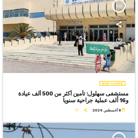
insert_link
NON CLASSÉ
مستشفى سهلول: تأمين أكثر من 500 ألف عيادة
و16 ألف عملية جراحية سنويا
today
8 أغسطس 2026