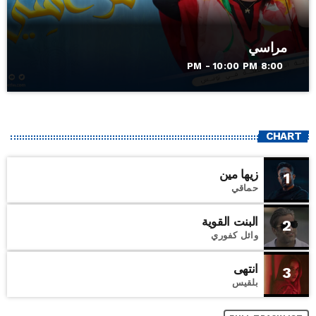
مراسي
8:00 PM - 10:00 PM
CHART
زيها مين
1
حماقي
البنت القوية
2
وائل كفوري
انتهى
3
بلقيس