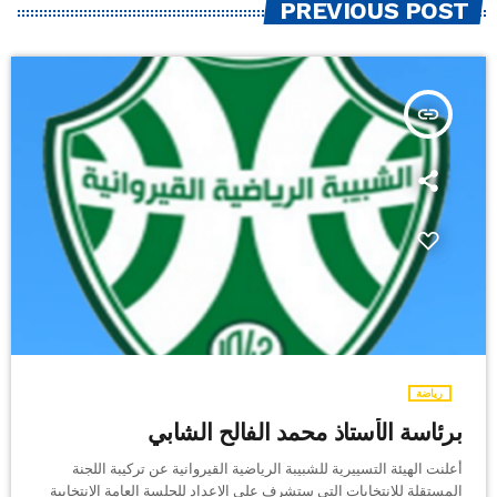
PREVIOUS POST
insert_link
رياضة
برئاسة الأستاذ محمد الفالح الشابي
أعلنت الهيئة التسييرية للشبيبة الرياضية القيروانية عن تركيبة اللجنة
المستقلة للانتخابات التي ستشرف على الإعداد للجلسة العامة الإنتخابية