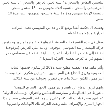
لبلحسن النقاش والسجن 42 سنة لعلي العريض والسجن 34 سنة لعلي
الفرشيشي والسجن بالنسبة لثلاثة متهمين مدة 18 سنة والسجن
بالنسبة لاربعة متهمين مدة 12 سنة والسجن لمتهمين اثنين مدة 10
سنين.
وقضت المحكمة أيضا بوضع كل واحد من المتهمين تحت المراقبة
الادارية مدة خمسة أعوام.
ومثل في هذه القضية ذات الصبغة “الإرهابية” 35 متهما من بينهم رئيس
حركة النهضة راشد الغنوشي (موقوف) ونائبه علي العريض (موقوف)
إضافة إلى عدد من الإطارات الأمنية السابقة، فضلا عن مصطفى خذر
المتهم في ما يُعرف بقضية “الغرفة السوداء”.
وأثير ملف هذه القضية مطلع سنة 2022 إثر شكوى قدمتها النيابة
العمومية وفريق الدفاع عن السياسيين الشهيدين شكري بلعيد ومحمد
البراهمي، اللذين اغتيلا تباعا في فيفري وجويلية من سنة 2013.
واتهم فريق الدفاع عن بلعيد والبراهمي “الجهاز السري للنهضة”
بالتورط في اغتيالهما، و”ممارسة التجسّس واختراق مؤسسات الدولة”.
كما اتهم بعض قيادات الحركة، وعلى رأسهم راشد الغنوشي بتسيير هذا
الجهاز السري والإشراف عليه ونفت الحركة تلك الاتهامات واعتبرتها