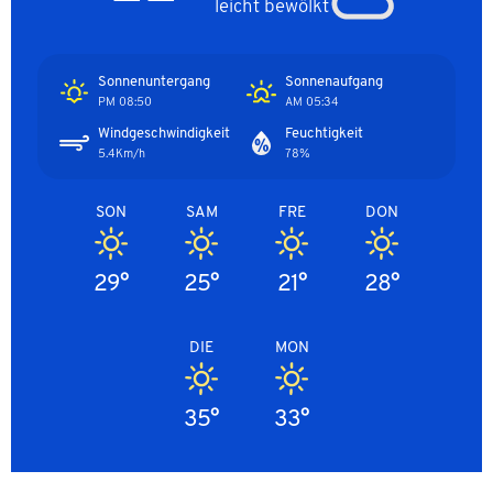
leicht bewölkt
Sonnenuntergang
Sonnenaufgang
08:50 PM
05:34 AM
Windgeschwindigkeit
Feuchtigkeit
5.4Km/h
78%
SON
SAM
FRE
DON
29°
25°
21°
28°
DIE
MON
35°
33°