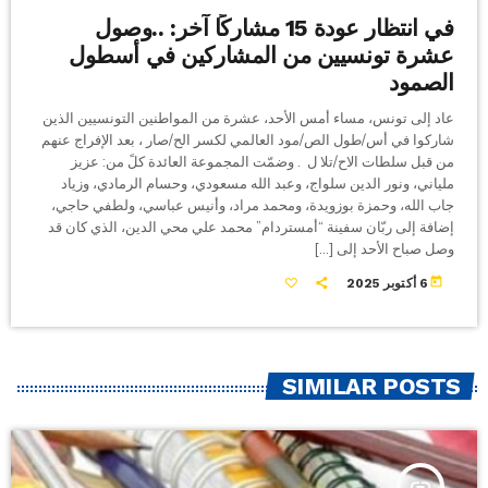
في انتظار عودة 15 مشاركًا آخر: ..وصول
عشرة تونسيين من المشاركين في أسطول
الصمود
عاد إلى تونس، مساء أمس الأحد، عشرة من المواطنين التونسيين الذين
شاركوا في أس/طول الص/مود العالمي لكسر الح/صار ، بعد الإفراج عنهم
من قبل سلطات الاح/تلا ل . وضمّت المجموعة العائدة كلً من: عزيز
ملياني، ونور الدين سلواج، وعبد الله مسعودي، وحسام الرمادي، وزياد
جاب الله، وحمزة بوزويدة، ومحمد مراد، وأنيس عباسي، ولطفي حاجي،
إضافة إلى ربّان سفينة “أمستردام” محمد علي محي الدين، الذي كان قد
وصل صباح الأحد إلى […]
today
6 أكتوبر 2025
SIMILAR POSTS
insert_link