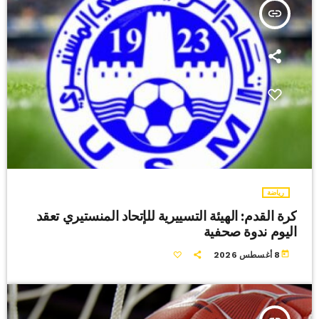
insert_link
رياضة
كرة القدم: الهيئة التسييرية للإتحاد المنستيري تعقد
اليوم ندوة صحفية
today
8 أغسطس 2026