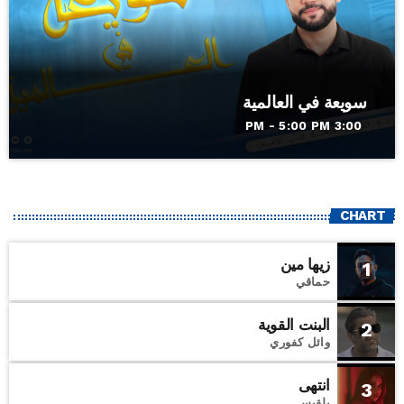
سويعة في العالمية
3:00 PM - 5:00 PM
CHART
زيها مين
1
حماقي
البنت القوية
2
وائل كفوري
انتهى
3
بلقيس