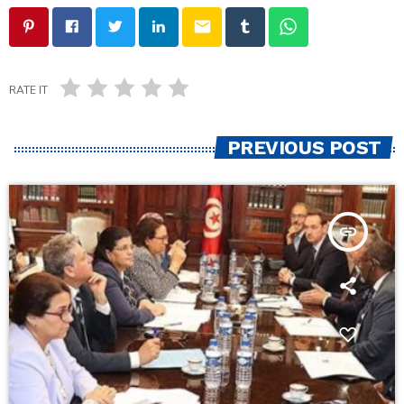
email
RATE IT
PREVIOUS POST
insert_link