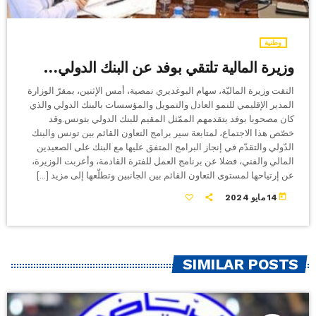
وطنية
وزيرة المالية تلتقي بوفد عن البنك الدولي…
التقت وزيرة الماليّة، سهام البوغديري نمصية، أمس الإثنين، بمقرّ الوزارة
المدير الإقليمي للنمو العادل والتمويل والمؤسسات بالبنك الدولي والذي
كان مصحوبا بوفد يتقدمهم الممّثل المقيم للبنك الدولي بتونس.وقد
خصّص هذا الاجتماع، لمتابعة سير برامج التعاون القائم بين تونس والبنك
الدّولي والتقدّم في إنجاز البرامج المتفق عليها مع البنك على الصعيدين
المالي والفني، فضلا عن برنامج العمل للفترة القادمة، وأعربت الوزيرة،
عن إرتياحها لمستوى التعاون القائم بين الجانبين وتطلّعها إلى مزيد […]
today
14 مايو 2024
SIMILAR POSTS