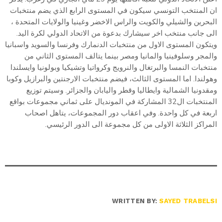
ان المنتخب التونسي سيكون في المستوى الرابع الذي يضم منتخبات
البحرين والشيلي والكويت والراس الاخضر وغينيا والولايات المتحدة ،
الى جانب منتخب اخر سيشارك بدعوة من الاتحاد الدولي لكرة اليد.
ويتكون المستوى الاول من منتخبات الدنمارك وفرنسا والسويد واسبانيا
والمجر وسلوفينيا والمانيا ومصر بينما يتالف المستوى الثاني من
منتخبات النمسا والبرتغال والنرويج وكرواتيا وتشيكيا وبولونيا وايسلندا
وهولندا. اما المستوى الثالث، فيضم منتخبات الارجنتين والبرازيل وكوبا
ومقدونيا الشمالية وايطاليا وقطر واليابان والجزائر. وسيتم توزيع
المنتخبات ال32 المشاركة في المونديال على ثماني مجموعات بواقع
اربعة في كل واحدة. وفي اعقاب دور المجموعات، يتاهل اصحاب
المراكز الثلاثة الاولى من كل مجموعة الى الدور الرئيسي.
WRITTEN BY:
SAYED TRABELSI