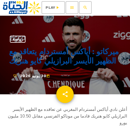
menu
search
play_arrow
PLAY
رياضة
ميركاتو : أياكس أمستردام يتعاقد مع
الظهير الأيسر البرازيلي كايو هنريك
30 يونيو 2026
today
share
email
أعلن نادي أياكس أمستردام المغربي عن تعاقده مع الظهير الأيسر
البرازيلي كايو هنريك قادما من موناكو الفرنسي مقابل 10.50 مليون
يورو