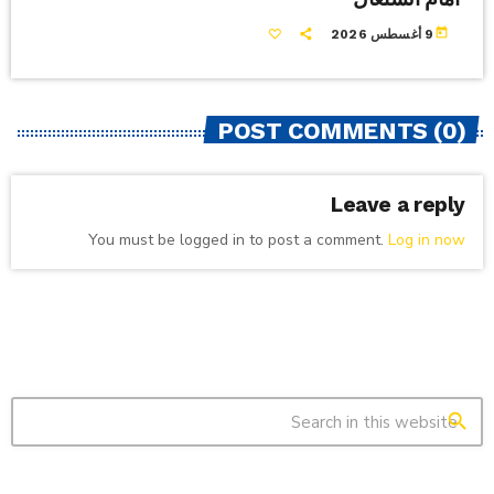
today
9 أغسطس 2026
POST COMMENTS (0)
Leave a reply
You must be logged in to post a comment.
Log in now
search