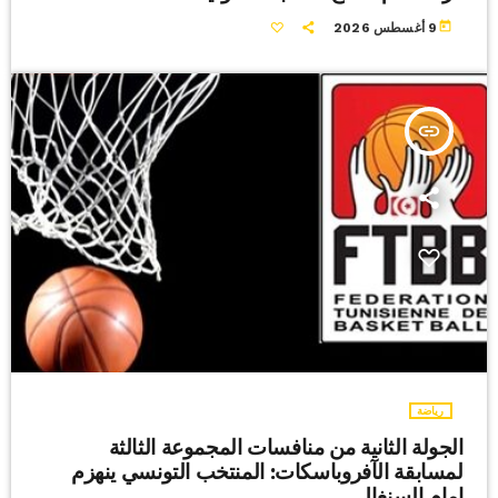
today
9 أغسطس 2026
insert_link
رياضة
الجولة الثانية من منافسات المجموعة الثالثة
لمسابقة الآفروباسكات: المنتخب التونسي ينهزم
امام السنغال