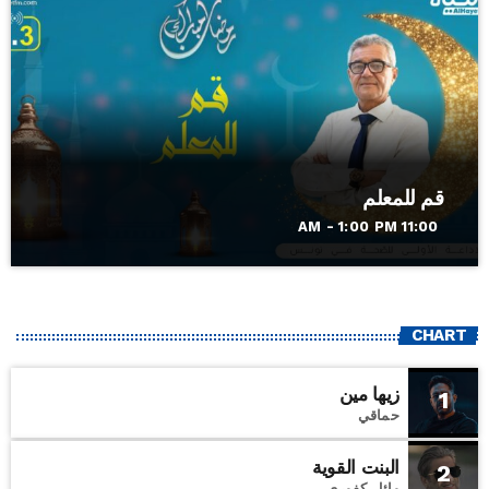
قم للمعلم
11:00 AM - 1:00 PM
CHART
زيها مين
1
حماقي
البنت القوية
2
وائل كفوري