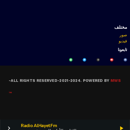
مختلف
صور
فيديو
تابعونا
-
ALL RIGHTS RESERVED-2021-2024. POWERED BY
MWS
™
Radio AlHayetFm
keyboard_arrow_right
play_arrow