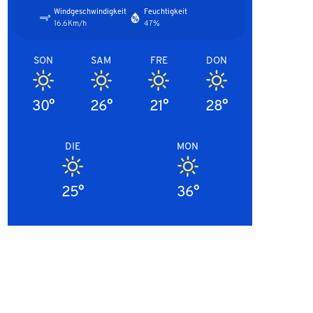
Windgeschwindigkeit
Feuchtigkeit
16.6Km/h
47%
SON
SAM
FRE
DON
30°
26°
21°
28°
DIE
MON
25°
36°