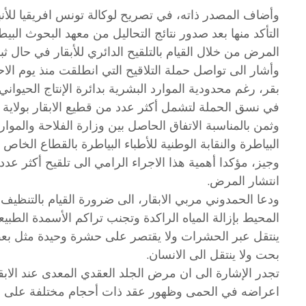
وأضاف المصدر ذاته، في تصريح لوكالة تونس افريقيا للأنب
التأكد منها بعد صدور نتائج التحاليل من معهد البحوث الب
المرض من خلال القيام بالتلقيح الدائري للأبقار في حال ثب
بقر، رغم محدودية الموارد البشرية بدائرة الإنتاج الحيوا
في نسق الحملة لتشمل أكثر عدد من قطيع الابقار بولاية نابل والذي ي
وثمن بالمناسبة الاتفاق الحاصل بين وزارة الفلاحة والموارد
البياطرة والنقابة الوطنية للأطباء البياطرة بالقطاع الخا
وجيز، مؤكدا أهمية هذا الاجراء الرامي الى تلقيح أكثر ع
انتشار المرض.
ودعا الحمدوني مربي الابقار، الى ضرورة القيام بالتنظي
المحيط بإزالة المياه الراكدة وتجنب تراكم الأسمدة الطبي
ينتقل عبر الحشرات ولا يقتصر على حشرة وحيدة مثل بع
بحت ولا ينتقل الى الانسان.
تجدر الإشارة الى ان مرض الجلد العقدي المعدى عند الاب
اعراضه في الحمى وظهور عقد ذات أحجام مختلفة على جل