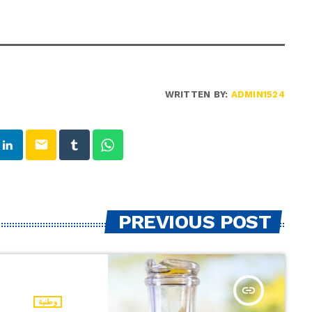
WRITTEN BY:
ADMIN1524
email
PREVIOUS POST
insert_link
وطنية