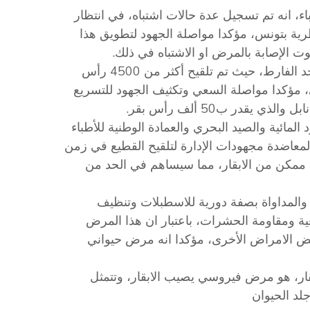
اء، انه تم تسجيل عدة حالات اشتباه، في انتظار
يطرية بتونس، مؤكدا مواصلة الجهود لتطويق هذا
وت الإصابة بالمرض او الاشتباه في ذلك.
وأشار الى تواصل حملة التلاقيح التي انطلقت منذ يوم الاحد الفارط، حيث تم تلقيح أكثر من 4500 رأس
ني، مؤكدا مواصلة السعي وتكثيف الجهود للتسريع
قدر ب50 ألف رأس بقر.
 المائية والصيد البحري والعمادة الوطنية للأطباء
ص لمعاضدة مجهودات الإدارة لتلقيح القطيع في زمن
دد ممكن من الابقار، مما سيساهم في الحد من
ف والمداواة بصفة دورية للاسطبلات وتنظيف
عية ومقاومة الحشرات، باعتبار ان هذا المرض
ض الامراض الأخرى، مؤكدا انه مرض حيواني
قار، هو مرض فيروسي يصيب الابقار، وتتمثل
د الحيوان