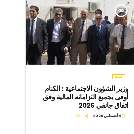
insert_link
الصحة
وزير الشؤون الاجتماعية : الكنام
أوفى بجميع التزاماته المالية وفق
اتفاق جانفي 2026
6 أغسطس 2026
today