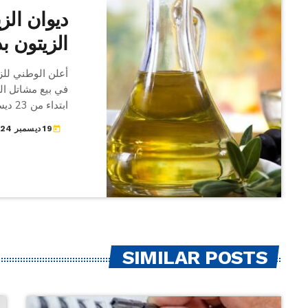
ديوان الز
الزيتون بداية 
أعلن الوطني للز
في بيع مشاتل الز
ابتداء من 23 ديسمبر وفقا للشروط التالية:
19 ديسمبر 2024
today
SIMILAR POSTS