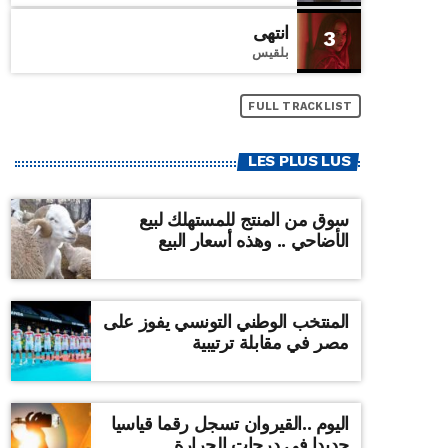
انتهى
3
بلقيس
FULL TRACKLIST
LES PLUS LUS
سوق من المنتج للمستهلك لبيع
الأضاحي .. وهذه أسعار البيع
المنتخب الوطني التونسي يفوز على
مصر في مقابلة ترتيبية
اليوم ..القيروان تسجل رقما قياسيا
جديدا في درجات الحرارة