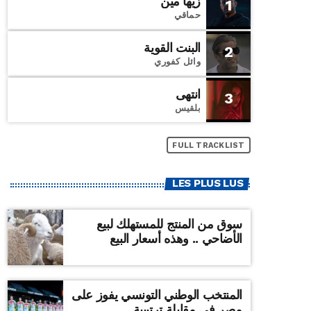
زيها مين
1
حماقي
البنت القوية
2
وائل كفوري
انتهى
3
بلقيس
FULL TRACKLIST
LES PLUS LUS
سوق من المنتج للمستهلك لبيع
الأضاحي .. وهذه أسعار البيع
المنتخب الوطني التونسي يفوز على
مصر في مقابلة ترتيبية