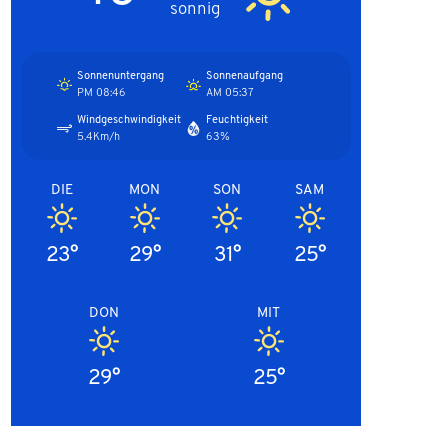
sonnig
Sonnenuntergang
Sonnenaufgang
08:46 PM
05:37 AM
Windgeschwindigkeit
Feuchtigkeit
5.4Km/h
63%
DIE
MON
SON
SAM
23°
29°
31°
25°
DON
MIT
29°
25°