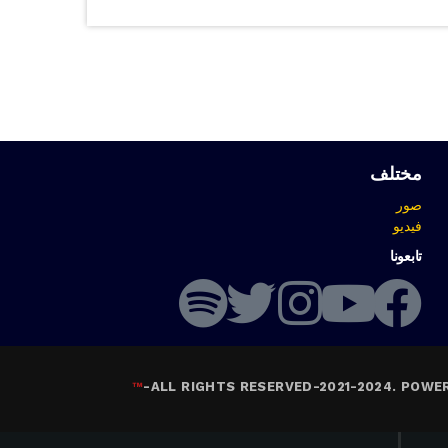
مختلف
صور
فيديو
تابعونا
™
-
ALL RIGHTS RESERVED-2021-2024. POWE