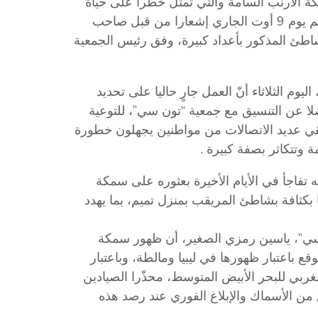
 الأرنب السامة والتي تمثل خطرا على حياة
الانسان لدى استهلاكها، حيث تلقت جمعية البيئة بمنزل تميم يوم 9 أوت الجاري إشعارا من قبل صاحب
اطئ المذكور بأعداد كبيرة، وفق رئيس الجمعية
يوم الثلاثاء أنّ العمل جارٍ حاليا على تحديد
لا عن التنسيق مع جمعية “تون سي”، للتوعية
لقي عديد الاتصالات من مواطنين يجهلون خطورة
ة وتتكاثر بصفة كبيرة .
فاجأ في الأيام الأخيرة بعثوره على سمكة
 بكثافة بشاطئ المريقب بمنزل تميم، بما يهدد
 سي”، ياسين رمزي الصغير، أن ظهور سمكة
ع باعتبار ظهورها في ليبيا ومالطة، وباعتبار
غربي للبحر الأبيض المتوسط، محذّرا الصيادين
من الأسماك والإبلاغ الفوري عند رصد هذه