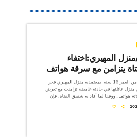
منزل المهيري:اختفاء
قة هواتف
اختفت فتاة تبلغ من العمر 16 سنة بمعتمدية منزل المهيري فجر
ن منزل عائلتها في حادثة غامضة تزامنت مع تعرض
ثة هواتف.. ووفقا لما أفاد به شقيق الفتاة، فإن
اختفائها عندما استيقظ والدهم حوالي الساعة
كتشف غياب الهواتف المحمولة، وغياب الفتاة التي
مستيقظة في ذلك الوقت. وفي الوقت ذاته أبلغ
تعرض منزله للسرقة أيضا، حيث فقد هاتفا […]