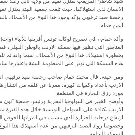
شهد شاطئ المريقب بمنزل تميم من ولاية نابل رصد سمكة
رخصة صيد ترفيهي يؤكد وجود هذا النوع من الأسماك بالش
أيمن حمام.
وأكد حمام،، في تصريح لوكالة تونس أفريقيا للأنباء (وات)، ال
المناطق التي تظهر فيها سمكة الارنب بالوطن القبلي، فض
بخطورة استهلاك هذا النوع من الأسماك، سيما وانه تم ت
هذه السمكة التي تؤثر على المنظومة البيئية باعتبارها سام
ومن جهته، قال محمد حمام صاحب رخصة صيد ترفيهي انه ت
الارنب بأعداد وكميات كبيرة، معربا عن قلقه من انتشارها
مورد رزق البحارة في المنطقة.
وأوضح الخبير في البيولوجيا البحرية ورئيس جمعية “تون
الارنب بكثافة على السواحل التونسية خلال هذه الفترة متوق
ارتفاع درجات الحرارة الذي يتسبب في اقترابها للحوض ال
وخصوصا رواد الصيد الترفيهي من عدم استهلاك هذا النوع 
السمكة السامة.