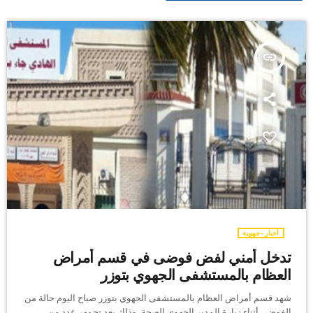
insert_link
أخبار-جهوية
تدخل أمني لفض فوضى في قسم أمراض
العظام بالمستشفى الجهوي بتوزر
شهد قسم أمراض العظام بالمستشفى الجهوي بتوزر صباح اليوم حالة من
الفوضى أثناء زيارة المدير الجهوي للصحة، وذلك بعد تجمهر عدد من