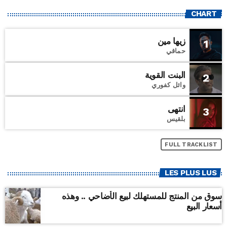
CHART
زيها مين
1
حماقي
البنت القوية
2
وائل كفوري
انتهى
3
بلقيس
FULL TRACKLIST
LES PLUS LUS
سوق من المنتج للمستهلك لبيع الأضاحي .. وهذه
أسعار البيع