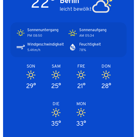
22°
Berlin
leicht bewölkt
Sonnenuntergang
Sonnenaufgang
08:50 PM
05:34 AM
Windgeschwindigkeit
Feuchtigkeit
5.4Km/h
78%
SON
SAM
FRE
DON
29°
25°
21°
28°
DIE
MON
35°
33°