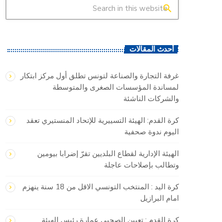
search
أحدث المقالات
غرفة التجارة والصناعة لتونس تطلق أول مركز ابتكار
لمساندة المؤسسات الصغرى والمتوسطة
والشركات الناشئة
كرة القدم: الهيئة التسييرية للإتحاد المنستيري تعقد
اليوم ندوة صحفية
الهيئة الإدارية لقطاع البلديين تقرّ إضرابا بيومين
وتطالب بإصلاحات عاجلة
كرة اليد : المنتخب التونسي الاقل من 18 سنة ينهزم
امام البرازيل
كرة القدم : تعيين الصحبي عمارة رئيس الهيئة