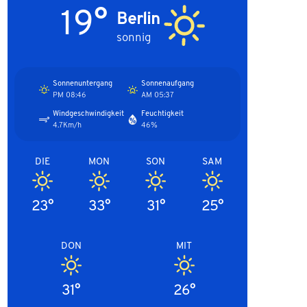
19°
Berlin
sonnig
Sonnenuntergang
Sonnenaufgang
08:46 PM
05:37 AM
Windgeschwindigkeit
Feuchtigkeit
4.7Km/h
46%
DIE
MON
SON
SAM
23°
33°
31°
25°
DON
MIT
31°
26°