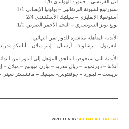
ليل الفرنسي – فينورد الهولندي 1/6
سبورتينغ لشبونة البرتغالبي – بولونيا الإيطالي 1/1
أستونفيلا الإنقليزي – سيلتيك الأسكتلندي 2/4
يونغ بويز السويسري – النجم الأحمر الصربي 1/0
الأندية المتأهلة مباشرة للدور ثمن النهائي :
‏ ليفربول – برشلونة – آرسنال – إنتر ميلان – أتلتيكو مدريد
الأندية التي ستخوض الملحق المؤهل إلى الدور ثمن النهائي
أتلانتا – دورتموند – ريال مدريد – بيارن ميونيخ – ميلان –
بريست – فينورد – جوفنتوس- سيلتيك – مانشستر سيتي – 
WRITTEN BY:
ABDALLAH HATTAB