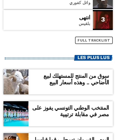
وائل كفوري
انتهى
3
بلقيس
FULL TRACKLIST
LES PLUS LUS
سوق من المنتج للمستهلك لبيع
الأضاحي .. وهذه أسعار البيع
المنتخب الوطني التونسي يفوز على
مصر في مقابلة ترتيبية
اليوم ..القيروان تسجل رقما قياسيا