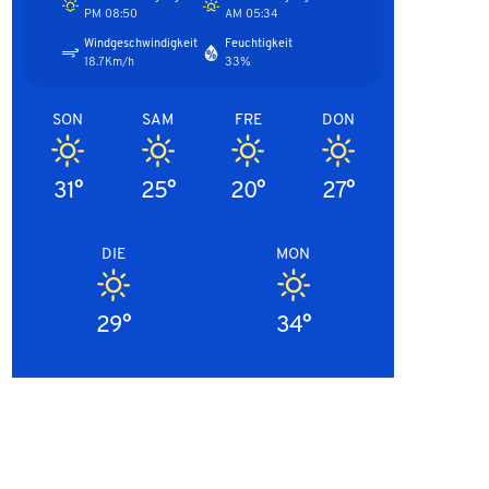
08:50 PM
05:34 AM
Windgeschwindigkeit
Feuchtigkeit
18.7Km/h
33%
SON
SAM
FRE
DON
31°
25°
20°
27°
DIE
MON
29°
34°