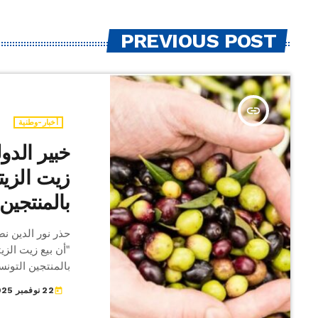
PREVIOUS POST
insert_link
أخبار-وطنية
خبير الدول
زيت الزيت
بالمنتجين
حذر نور الدين نص
"أن بيع زيت الز
بالمنتجين التونسي
لدى مشاركته في ا
22 نوفمبر 2025
today
نوفم