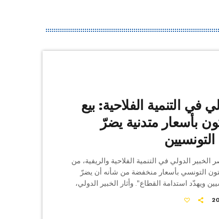
ي في التنمية الفلاحية: بيع
ون بأسعار متدنية يضرّ
 التونسيين
ر الخبير الدولي في التنمية الفلاحية والريفية، من
يتون التونسي بأسعار منخفضة من شأنه أن يضرّ
ين ويهدّد استدامة القطاع". وأثار الخبير الدولي،
لندوة الدولية العاشرة حول الإدارة المتكاملة
للموارد الطبيعية والفلاحة المستديمة، التّي انتظمت أيام 5 و6 و7
بر 2025 بالحمّامات، مسألة هشاشة وضعية الفلاحين،