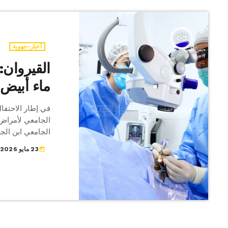
insert_link
أخبار-جهوية
ماء أبيض 
في إطار الاحتفال
الجامعي لأمراض 
الجامعي ابن الج
الأبيض، استهدفت
23 مايو 2026
today
مريض، مع توفير 
امتداد ثلاثة أيام
سناء الرمضاني. 