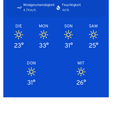
Windgeschwindigkeit
Feuchtigkeit
4.7Km/h
46%
DIE
MON
SON
SAM
23°
33°
31°
25°
DON
MIT
31°
26°