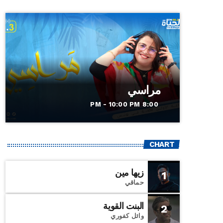
مراسي
8:00 PM - 10:00 PM
CHART
زيها مين
1
حماقي
البنت القوية
2
وائل كفوري