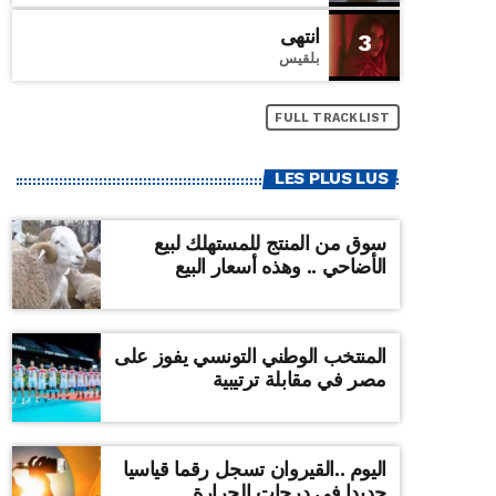
انتهى
3
بلقيس
FULL TRACKLIST
LES PLUS LUS
سوق من المنتج للمستهلك لبيع
الأضاحي .. وهذه أسعار البيع
المنتخب الوطني التونسي يفوز على
مصر في مقابلة ترتيبية
اليوم ..القيروان تسجل رقما قياسيا
جديدا في درجات الحرارة