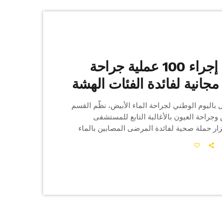
القيروان: إجراء 100 عملية جراحة
مجانية لفائدة الفئات الهشة
 باليوم الوطني لجراحة الماء الأبيض، نظّم القسم
وجراحة العيون بالأغالبة التابع للمستشفى
زار حملة صحية لفائدة المرضى المصابين بالماء
 خاصة الفئات الهشة ومحدودة الدخل. وقد تم
خلال هذه المبادرة التكفّل بإجراء عمليات جراحية لفائدة 100
الأدوية والعلاج الضروري بصفة مجانية، وذلك على
 متتالية، وفق ما أفادت به رئيسة القسم الدكتورة
وأضافت الدكتورة سناء […]