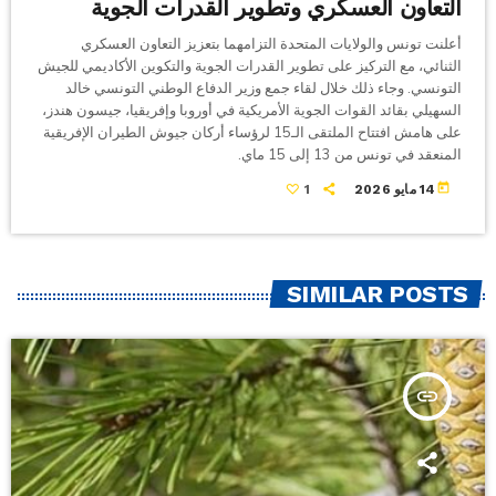
التعاون العسكري وتطوير القدرات الجوية
أعلنت تونس والولايات المتحدة التزامهما بتعزيز التعاون العسكري
الثنائي، مع التركيز على تطوير القدرات الجوية والتكوين الأكاديمي للجيش
التونسي. وجاء ذلك خلال لقاء جمع وزير الدفاع الوطني التونسي خالد
السهيلي بقائد القوات الجوية الأمريكية في أوروبا وإفريقيا، جيسون هندز،
على هامش افتتاح الملتقى الـ15 لرؤساء أركان جيوش الطيران الإفريقية
المنعقد في تونس من 13 إلى 15 ماي.
today
14 مايو 2026
1
SIMILAR POSTS
insert_link