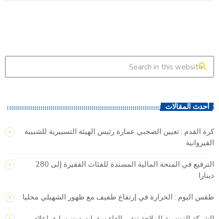
search
أحدث المقالات
كرة القدم : تعيين الصحبي عمارة رئيس الهيئة التسييرية للشبيبة
القيروانية
الترفيع في المنحة المالية المسندة للفئات الفقيرة إلى 280
دينارا
طقس اليوم : الحرارة في إرتفاع طفيف مع ظهور الشهيلي محليا
الشركة التونسية للملاحة تنفي إلغاء سفرات دون سابق إعلام