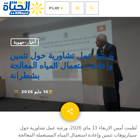
menu
search
play_arrow
PLAY
أخبار-جهوية
ورشة عمل تشاورية حول تثمين
وإعادة استعمال المياه المعالجة
بشطرانة
14 مايو 2026
today
share
email
نُظمت أمس الاربعاء 13 ماي 2026، ورشة عمل تشاورية حول
سيناريوهات تثمين وإعادة استعمال المياه المستعملة المعالجة