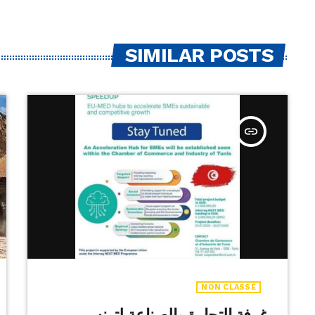
SIMILAR POSTS
insert_link
NON CLASSÉ