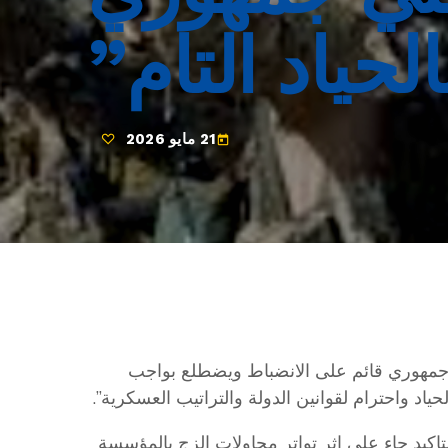
لحياد التام”
21 مايو 2026
today
جمهوري قائم على الانضباط ويضطلع بواجب
ياد واحترام لقوانين الدولة والتراتيب العسكرية”.
تاكيد جاء على إثر تواتر محاولات الزج بالمؤسسة