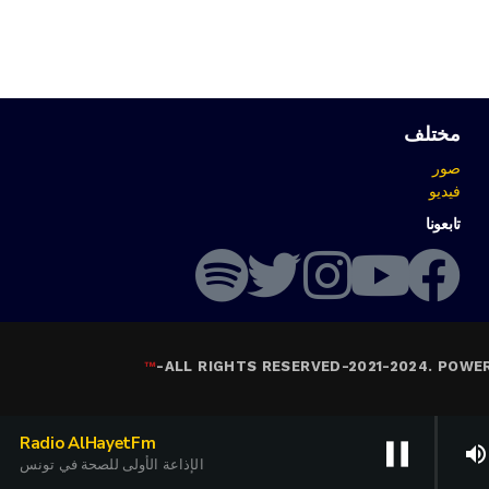
مختلف
صور
فيديو
تابعونا
™
-
ALL RIGHTS RESERVED-2021-2024. POWE
Radio AlHayetFm
pause
volume_up
الإذاعة الأولى للصحة في تونس