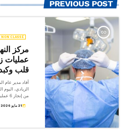
PREVIOUS POST
insert_link
NON CLASSÉ
قلب وكبد من
أفاد مدير عام ال
الزيادي، اليوم ا
من إنج
21 مايو 2026
today
وأضاف الزيادي، 
مجموعه 45 عملية زرع أعضاء من أشخاص […]