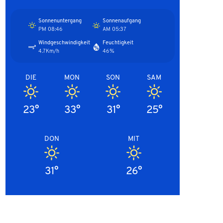
Sonnenuntergang
Sonnenaufgang
08:46 PM
05:37 AM
Windgeschwindigkeit
Feuchtigkeit
4.7Km/h
46%
DIE
MON
SON
SAM
23°
33°
31°
25°
DON
MIT
31°
26°