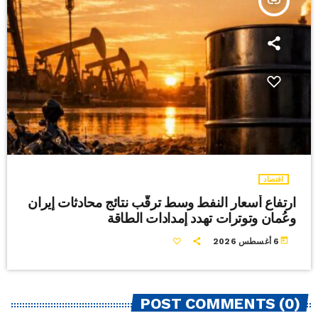
insert_link
اقتصاد
ارتفاع أسعار النفط وسط ترقّب نتائج محادثات إيران
وعُمان وتوترات تهدد إمدادات الطاقة
today
6 أغسطس 2026
POST COMMENTS (0)