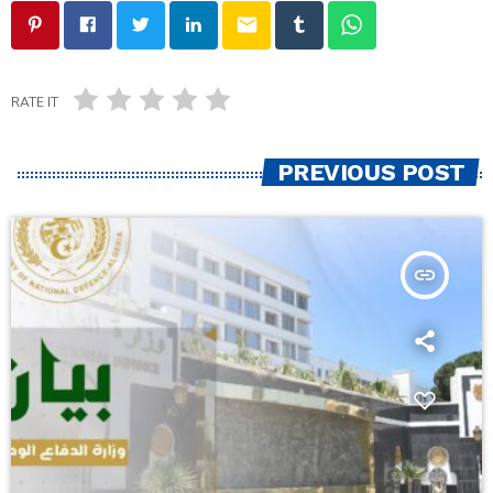
email
RATE IT
PREVIOUS POST
insert_link