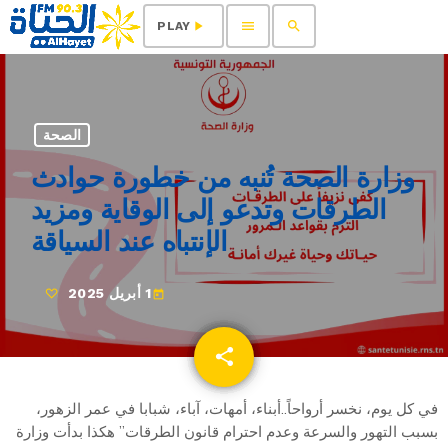
menu
search
play_arrow
PLAY
الصحة
وزارة الصحة تُنبه من خطورة حوادث
الطرقات وتدعو إلى الوقاية ومزيد
الإنتباه عند السياقة
1 أبريل 2025
today
share
email
في كل يوم، نخسر أرواحاً..أبناء، أمهات، آباء، شبابا في عمر الزهور،
بسبب التهور والسرعة وعدم احترام قانون الطرقات” هكذا بدأت وزارة