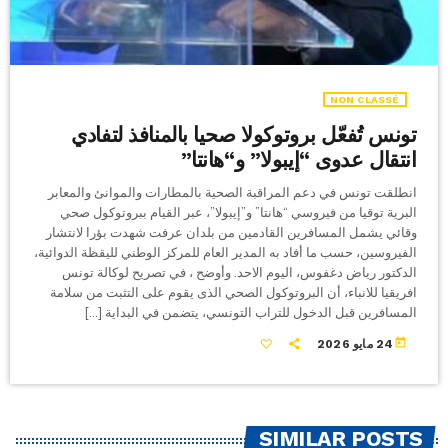
NON CLASSÉ
تونس تُفعّل بروتوكولا صحيا بالمنافذ لتفادي
انتقال عدوى “إيبولا” و“هانتا”
انطلقت تونس في دعم المراقبة الصحية بالمطارات والموانئ والمعابر
البرية توقيا من فيروسي “هانتا” و”إيبولا”، عبر القيام ببروتوكول صحي
وقائي يشمل المسافرين القادمين من بلدان عرفت شهدت بؤرا لانتشار
الفيروسين، حسب ما أفاد به المدير العام للمركز الوطني لليقظة الدوائية،
الدكتور رياض دغفوس، اليوم الاحد. وأوضح ، في تصريح لوكالة تونس
افريقيا للانباء، أن البروتوكول الصحي الذى يقوم على التثبت من سلامة
المسافرين قبل الدخول للتراب التونسي، يتضمن في البداية […]
today
24 مايو 2026
SIMILAR POSTS