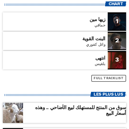
CHART
زيها مين
1
حماقي
البنت القوية
2
وائل كفوري
انتهى
3
بلقيس
FULL TRACKLIST
LES PLUS LUS
سوق من المنتج للمستهلك لبيع الأضاحي .. وهذه
أسعار البيع