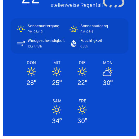
stellenweise Regenfall
Sonnenuntergang
Sonnenaufgang
08:42 PM
05:41 AM
Windgeschwindigkeit
Feuchtigkeit
13.7Km/h
63%
DON
MIT
DIE
MON
28°
25°
22°
30°
SAM
FRE
34°
30°