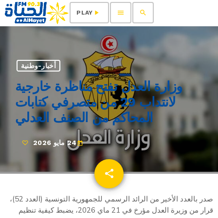
menu
search
play_arrow
PLAY
أخبار-وطنية
وزارة العدل تفتح مناظرة خارجية
لانتداب 29 من متصرفي كتابات
المحاكم من الصنف العدلي
24 مايو 2026
today
share
email
صدر بالعدد الأخير من الرائد الرسمي للجمهورية التونسية (العدد 52)،
قرار من وزيرة العدل مؤرخ في 21 ماي 2026، يضبط كيفية تنظيم