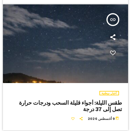
insert_link
أخبار-وطنية
طقس الليلة: أجواء قليلة السحب ودرجات حرارة
تصل إلى 37 درجة
today
9 أغسطس 2026