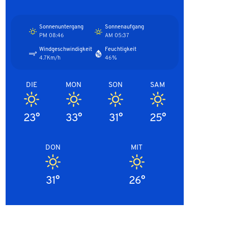
Sonnenuntergang
Sonnenaufgang
08:46 PM
05:37 AM
Windgeschwindigkeit
Feuchtigkeit
4.7Km/h
46%
DIE
MON
SON
SAM
23°
33°
31°
25°
DON
MIT
31°
26°