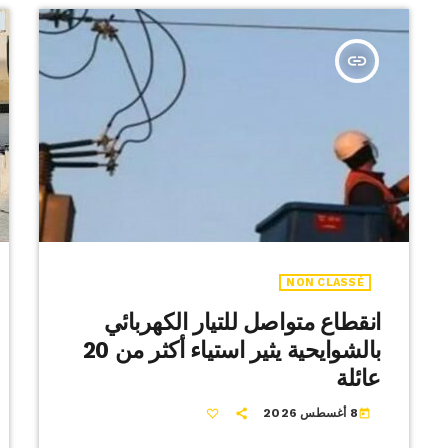
insert_link
NON CLASSÉ
انقطاع متواصل للتيار الكهربائي
بالشوايحية يثير استياء أكثر من 20
عائلة
8 أغسطس 2026
today