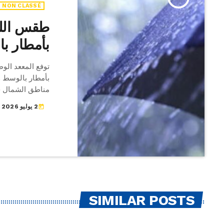
NON CLASSÉ
طقس الليل
بأمطار با
توفع المععد الو
بأمطار بالوسط وم
مناطق الشمال حي
وسحب قليلة ببقي
2 يوليو 2026
today
والوسط ومن القط
والمرتفعات وبالج
وضعيفة فمعتدلة 
الاضطراب بخليج
SIMILAR POSTS