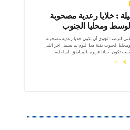
ة : خلايا رعدية مصحوبة
لوسط ومحليا الجنوب
طني للرصد الجوي أن تكون خلايا رعدية مصحوبة
حليا الجنوب بقية هذا اليوم ثم تشمل آخر الليل
ث تكون أحيانا غزيرة بالمناطق الساحلية
ة الجهات. و الريح شمالية غربية بالشمال
اع الشرقي بالجنوب قوية نسبيا بالشمال
نوب الغربي حيث تثير محليا الرمال والأتربة
ببقية المناطق. أما البحر هائج بالشمال وشديد
 الحمامات وقليل الاضطراب فمضطرب ببقية […]