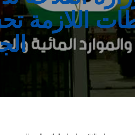
طات اللازمة تحس
الج