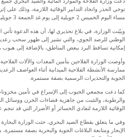
دعت وزارة الفلاحة والموارد المائية والصيد البحري جميع
توخي الحذر واتخاذ التدابير الوقائية اللازمة، وذلك على إث
مساء اليوم الخميس 2 جويلية إلى يوم غد الجمعة 3 جويلية 2026.
وبيّنت الوزارة، في بلاغ تحذيري لها، أن هذه الدعوة تأتي 
الوطني للرصد الجوي، والتي تشير إلى ظهور سحب رعدية 
إمكانية تساقط البرد ببعض المناطق، بالإضافة إلى هبوب رياح قوية قد تبلغ
وأوصت الوزارة الفلاحين بتأمين المعدات والآلات الفلاحية 
ممارسة الأنشطة الفلاحية الميدانية أثناء العواصف الرعدي
الجوية والتحذيرات الرسمية بصفة مستمرة.
كما دعت مجمعي الحبوب إلى الإسراع في تأمين مخزونات ا
والرطوبة، والتثبت من جاهزية فضاءات الخزن ووسائل الن
الوقائية اللازمة لتفادي الخسائر أو الأضرار التي قد تنجم ع
وفي ما يتعلق بقطاع الصيد البحري، حثت الوزارة البحار
الإبحار ومتابعة البلاغات الجوية والبحرية بصفة مستمرة، م