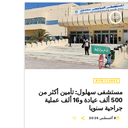
insert_link
NON CLASSÉ
مستشفى سهلول: تأمين أكثر من
500 ألف عيادة و16 ألف عملية
جراحية سنويا
8 أغسطس 2026
today