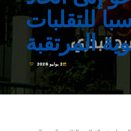
با للتقلبات
وية المرتقبة
2 يوليو 2026
today