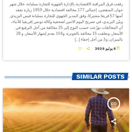
رفعت فرق المراقبة الاقتصادية بالإدارة الجهوية للتجارة بسليانة، خلال شهر
جوان المنقضي، إجمالي 177 مخالفة اقتصادية خلال 1959 زيارة تفقد
أمنها 57 فريقا مشتركا، وفق المدير الجهوي للتجارة بسليانة قيس اليزيدي.
وبيّن اليزيدي، في تصريح اليوم الاثنين لصحفية وكالة تونس إفريقيا للأنباء،
أن المخالفات توزّعت حسب النوع إلى 25 مخالفة من أجل الترفيع في
الأسعار، وتعلقت 15 مخالفة بالفوترة، و104 بعدم إشهار الأسعار، و 28
بالميزان، و3 من أجل إخفاء […]
today
6 يوليو 2026
SIMILAR POSTS
insert_link