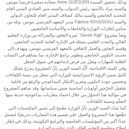
وذلك بحضور السيدة Anne GUEGUEN سعادة سفيرة فرنسا بتونس،
والسيد مراد بالأسود رئيس الديوان، والسيد منير العيادي المدير العام
للتجديد الجامعي والسيد مالك كشلاف المدير العام للتعاون الدولي
والسيد Fabrice ROUSSEAU مدير المعهد الفرنسي بتونس، وثلة من
سامي إطارات الوزارة والجامعات والأساتذة الجامعيين.
ويعدّ مشروع “Savoir Agir” ثمرة التعاون والشراكة بين وزارة التعليم
العالي والبحث العلمي ممثلة في الإدارة العامة للتجديد الجامعي،
وقسم التعاون والعمل الثقافي بالمعهد الفرنسي بتونس، ويهدف إلى
تحديث التكوين الجامعي وتطوير برامج الإجازة، بما يساهم في اكتساب
الطلبة للمهارات ويعزّز من فرص إدماجهم في سوق الشغل.
وفي كلمته الافتتاحية، أكّد السيد الوزير بأنّ المشروع يندرج بشكل
كامل ضمن الرؤية الاستراتيجية للوزارة التي تجعل من تنمية الكفاءات
وتحسين جودة التكوين وتعزيز الابتكار البيداغوجي والرفع من قابلية
تشغيل الخرّجين أولويات أساسية ضمن سياساتها. وقد ساهم المشروع
في مواكبة هذا التحوّل من خلال اعتماد مقاربات بيداغوجية حديثة منها
التعلّم وتنمية الكفاءات.
كما شدّد السيد الوزير بأنّ الوزارة تطمح إلى تثمين المكتسبات التي
حقّقها هذا المشروع والعمل على تعميم هذه المقاربات تدريجيًا لتشمل
عددًا أكبر من المؤسّسات الجامعية والبرامج التكوينية، وذلك في إطار
إصلاح منظومة التعليم العالي الذي تباشره الوزارة.