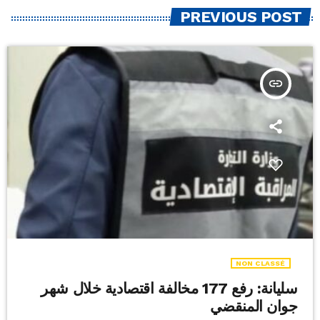
PREVIOUS POST
insert_link
NON CLASSÉ
سليانة: رفع 177 مخالفة اقتصادية خلال شهر
جوان المنقضي