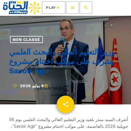
menu
search
play_arrow
PLAY
NON CLASSÉ
وزير التعليم العالي والبحث العلمي
يشرف على موكب اختتام مشروع
Savoir Agir
6 يوليو 2026
today
share
email
أشرف السيد منذر بلعيد وزير التعليم العالي والبحث العلمي يوم 06
جويلية 2026 بالعاصمة، على موكب اختتام مشروع “Savoir Agir”،