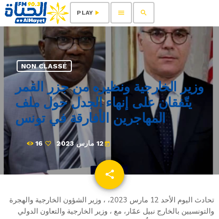
menu
search
play_arrow
PLAY
NON CLASSÉ
وزير الخارجية ونظيره من جزر القمر
يتّفقان على إنهاء الجدل حول ملف
المهاجرين الأفارقة في تونس
12 مارس 2023
16
today
share
email
تحادث اليوم الأحد 12 مارس 2023، ، وزير الشؤون الخارجية والهجرة
والتونسيين بالخارج نبيل عمّار، مع ، وزير الخارجية والتعاون الدولي