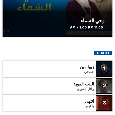
وحي السماء
11:00 AM - 1:00 PM
CHART
زيها مين
1
حماقي
البنت القوية
2
وائل كفوري
انتهى
3
بلقيس