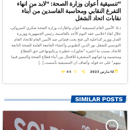
“تنسيقية أعوان وزارة الصحة: “لابد من انهاء
التفرغ النقابي ومحاسبة الفاسدين من أبناء
نقابات اتحاد الشغل
دعا الأمين العام لتنسيقية أعوان واطارات وزارة الصحة شكري المبروكي،
خلال لقاء اعلامي عقد اليوم الأحد بالعاصمة، رئيس الجمهورية ووزيرة
العدل ووزير الداخلية الى فتح بحث قضائي ضد الأمين العام للاتحاد العام
التونسي للشغل نور الدين الطبوبي وأعضاء الجامعة العامة للصحة التابعة
للاتحاد بسبب ما اعتبره "تجاوزات خطيرة يرتكبونها في حق القطاع
ومنتسبيه ودعواتهم المشفرة للاقتتال بين أبناء قطاع الصحة والتمييز فيما
بينهم" على حد قوله. وأضاف ان التنسيقية تأسست […]
today
12 مارس 2023
44
SIMILAR POSTS
insert_link