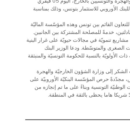
التقى السيّد محمّد علي النّفطي، وزير الشؤون الخارجية والهجرة والتونسيين بالخارج، اليوم 05 فيفري
الإقليميّة الجديدة للبنك الأوروبي للاستثمار بتونس، وذلك بمناسبة
لتعاون القائم بين تونس وهذه المؤسّسة الماليّة
م والثقة المتبادلتين، خدمةً للمصلحة المشتركة بين الجانبين.
مشاريع تنمويّة في مجالات حيويّة على غرار البنية
ت الصغرى والمتوسّطة. ودعا الوزير البنك
ات الأولويّة بالنسبة للحكومة التونسيّة والمنبثقة
دة Anna Barone بخالص عبارات الشكر إلى وزارة الشؤون الخارجيّة والهجرة
، مجدّدةً حرص المؤسّسة البنكيّة الأوروبيّة على
 الوطنيّة التونسية وبناءً على ما تم إنجازه من
 شريكا هاما يحظى بالثقة في المنطقة.