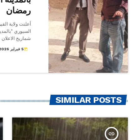
رمضان
أعلنت ولاية القي
السيوري "بالمدين
شماريخ الاعلان
والامساك كامل 
5 فبراير 2026
today
المبارك عاين وا
بتسيير بلدية الق
وممثل الوكالة وع
SIMILAR POSTS
insert_link