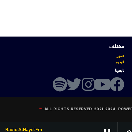
مختلف
صور
فيديو
تابعونا
™
-
ALL RIGHTS RESERVED-2021-2024. POWE
Radio AlHayetFm