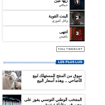
زيها مين
1
حماقي
البنت القوية
2
وائل كفوري
انتهى
3
بلقيس
FULL TRACKLIST
LES PLUS LUS
سوق من المنتج للمستهلك لبيع
الأضاحي .. وهذه أسعار البيع
المنتخب الوطني التونسي يفوز على
مصر في مقابلة ترتيبية