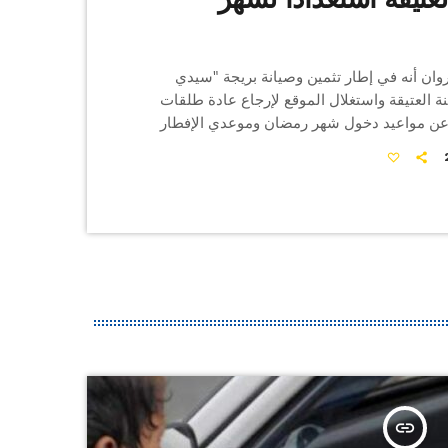
روان أنه في إطار تثمين وصيانة بريجة "سيدي
ة العتيقة واستغلال الموقع لإرجاع عادة طلقات
 عن مواعيد دخول شهر رمضان وموعدي الإفطار
شهر رمضان المعظم والإعلان عن عيد الفطر
لي الجهة السيد ذاكر البرقاوي، عشية يوم الخميس
05 فيفري 2026 ، المكان المذكور بمعية الكاتب العام المكلف
يروان ،المتفقدة الجهوية للتراث بالوسط الغربي
دد من المصالح الفنية […]
insert_link