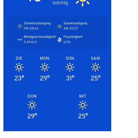
sonnig
Sonnenuntergang
Sonnenaufgang
08:46 PM
05:37 AM
Windgeschwindigkeit
Feuchtigkeit
5.4Km/h
63%
DIE
MON
SON
SAM
23°
29°
31°
25°
DON
MIT
29°
25°