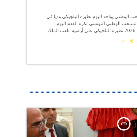
خب الوطني يواجه اليوم نظيره البلجيكي وديا في
لمنتخب الوطني التونسي لكرة القدم اليوم
السبت 06 جوان 2026 نظيره البلجيكي على أرضية ملعب الملك
البلجيكية بروكسيل. وتنطلق المباراة في الساعة
ها الحكم اليوناني أناستازيو سيدوروبولوس. وهي
الأخيرة في تحضيرات منتخبنا قبل السفر يوم الأحد
0 جوان 2026 إلى المكسيك حيث الإقامة والتدريبات في مدينة
اراة الأولى يوم 15 جوان […]
insert_link