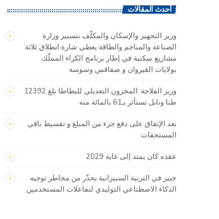
أحدث المقالات
وزير التجهيز والإسكان والمكلّف بتسيير وزارة
الصناعة والمناجم والطاقة يعطي شارة انطلاق ثلاثة
مشاريع سكنية في إطار برنامج الكراء المملّك
بولايات القيروان و صفاقس وسوسة
وزير الفلاحة :المخزون التعديلي للبطاطا بلغ 12392
طنا ونابل تستأثر بـ61 بالمائة منه
بعد الإتفاق على دفع جزء من المبلغ و تقسيط باقي
المستحقات
عقده كان يمتد إلى غاية 2029
خبير في التربية السيبرانية يحذّر من مخاطر توجيه
الذكاء الاصطناعي التوليدي لتفاعلات المستخدمين