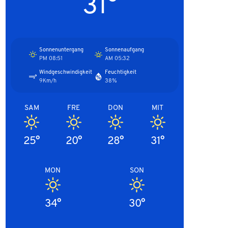
31°
Sonnenuntergang
Sonnenaufgang
08:51 PM
05:32 AM
Windgeschwindigkeit
Feuchtigkeit
9Km/h
38%
SAM
FRE
DON
MIT
25°
20°
28°
31°
MON
SON
34°
30°