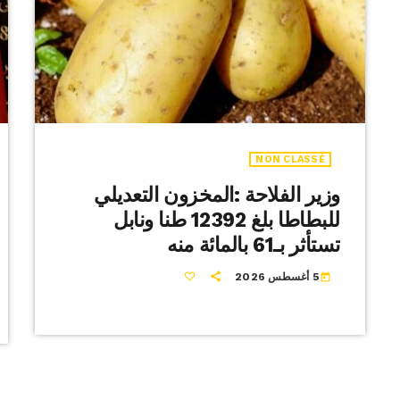
NON CLASSÉ
وزير الفلاحة :المخزون التعديلي
للبطاطا بلغ 12392 طنا ونابل
تستأثر بـ61 بالمائة منه
5 أغسطس 2026
today