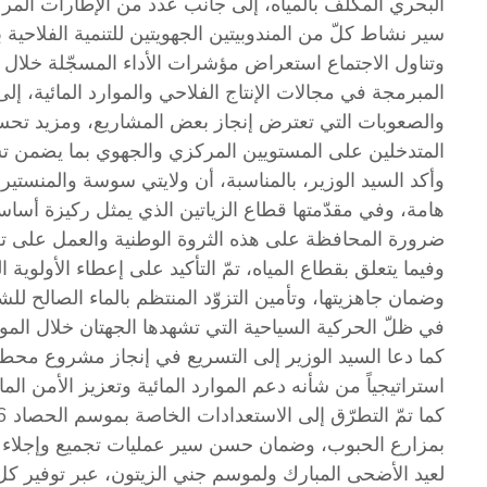
البحري المكلّف بالمياه، إلى جانب عدد من الإطارات المرك
سير نشاط كلّ من المندوبيتين الجهويتين للتنمية الفلاحية
وتناول الاجتماع استعراض مؤشرات الأداء المسجّلة خلال ال
المبرمجة في مجالات الإنتاج الفلاحي والموارد المائية، إ
والصعوبات التي تعترض إنجاز بعض المشاريع، ومزيد تحس
المتدخلين على المستويين المركزي والجهوي بما يضمن تسر
وأكد السيد الوزير، بالمناسبة، أن ولايتي سوسة والمنست
هامة، وفي مقدّمتها قطاع الزياتين الذي يمثل ركيزة أساسي
ضرورة المحافظة على هذه الثروة الوطنية والعمل على تط
وفيما يتعلق بقطاع المياه، تمّ التأكيد على إعطاء الأولوي
في ظلّ الحركية السياحية التي تشهدها الجهتان خلال الم
كما دعا السيد الوزير إلى التسريع في إنجاز مشروع محطة
استراتيجياً من شأنه دعم الموارد المائية وتعزيز الأمن الما
بمزارع الحبوب، وضمان حسن سير عمليات تجميع وإجلاء الص
لعيد الأضحى المبارك ولموسم جني الزيتون، عبر توفير كل