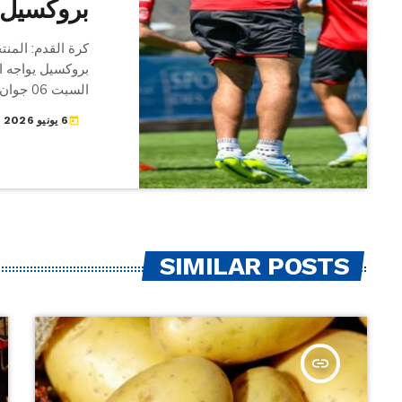
بروكسيل
كرة القدم: المنت
بروكسيل يواجه ا
بودوان بالعاصمة 
6 يونيو 2026
today
14.00 ويدير
المباراة الودية 
7
مونتيري استعدادا للمب
SIMILAR POSTS
insert_link