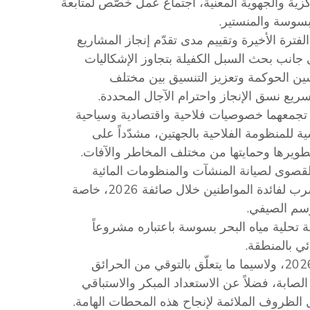
زية والجهوية المعنية، اجتماع عمل خُصّص لمتابعة
 بسوسة والمنستير.
فترة الأخيرة وتقييم مدى تقدّم إنجاز المشاريع
لى جانب بحث السبل الكفيلة بتجاوز الإشكاليات
ين الحوكمة وتعزيز التنسيق بين مختلف
يع نسق الإنجاز واحترام الآجال المحددة.
ير تجمعهما خصوصيات فلاحية واقتصادية وسياحية
ة للمنظومة الفلاحية بالجهتين، مشدّداً على
ويرها وحمايتها من مختلف المخاطر والآفات.
ة القصوى لصيانة المنشآت والمنظومات المائية
وضمان جاهزيتها، وتأمين التزوّد المنتظم بالماء الصالح للشرب لفائدة المواطنين خلال صائفة 2026، خاصة
وسم الصيفي.
 تحلية مياه البحر بسوسة باعتباره مشروعاً
ئي بالمنطقة.
كما تمّ التطرّق إلى الاستعدادات الخاصة بموسم الحصاد 2026، ولاسيما ما يتعلّق بالتوقي من الحرائق
ابة، فضلاً عن الاستعداد المبكر والاستباقي
 الظروف الملائمة لإنجاح هذه المحطات الهامة.