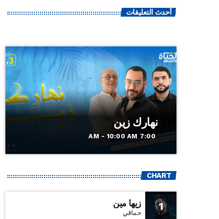
أحدث التعليقات
نهارك زين
7:00 AM - 10:00 AM
CHART
زيها مين
1
حماقي