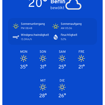
20°
Berlin
bewölkt
Sonnenuntergang
Sonnenaufgang
08:48 PM
05:36 AM
Windgeschwindigkeit
Feuchtigkeit
13.3Km/h
52%
MON
SON
SAM
FRE
35°
31°
25°
21°
MIT
DIE
28°
26°