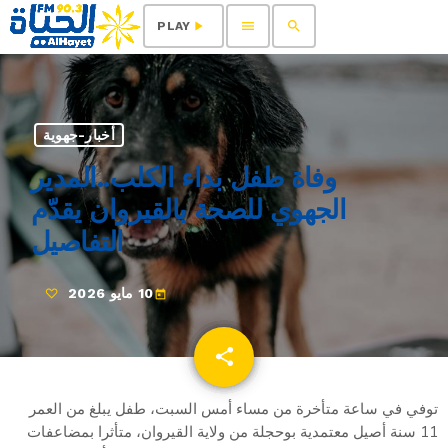
menu
search
play_arrow
PLAY
أخبار-جهوية
وفاة طفل بداء الكلب..المدير
الجهوي للصحة بالقيروان يقدّم
التفاصيل
10 مايو 2026
today
share
email
توفي في ساعة متأخرة من مساء أمس السبت، طفل يبلغ من العمر
11 سنة أصيل معتمدية بوحجلة من ولاية القيروان، متأثرا بمضاعفات