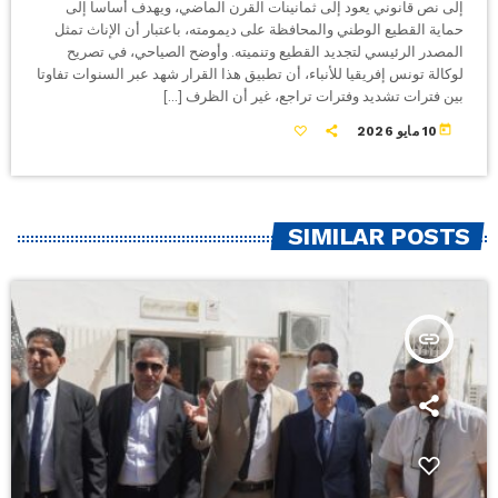
إلى نص قانوني يعود إلى ثمانينات القرن الماضي، ويهدف أساسا إلى
حماية القطيع الوطني والمحافظة على ديمومته، باعتبار أن الإناث تمثل
المصدر الرئيسي لتجديد القطيع وتنميته. وأوضح الصياحي، في تصريح
لوكالة تونس إفريقيا للأنباء، أن تطبيق هذا القرار شهد عبر السنوات تفاوتا
بين فترات تشديد وفترات تراجع، غير أن الظرف […]
today
10 مايو 2026
SIMILAR POSTS
insert_link