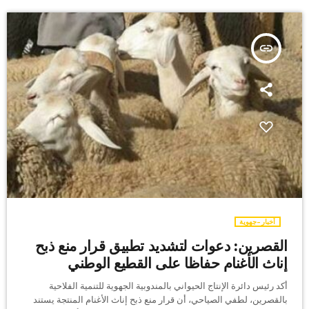
insert_link
أخبار-جهوية
القصرين: دعوات لتشديد تطبيق قرار منع ذبح
إناث الأغنام حفاظا على القطيع الوطني
أكد رئيس دائرة الإنتاج الحيواني بالمندوبية الجهوية للتنمية الفلاحية
بالقصرين، لطفي الصياحي، أن قرار منع ذبح إناث الأغنام المنتجة يستند