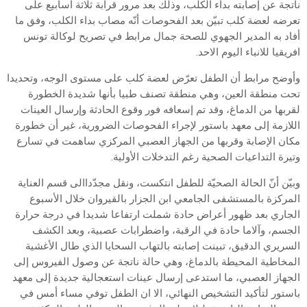
ناتجة عن إصابته بداء الكلب، وذلك بعد مرور قرابة ثلاثة أسابيع على
تعرضه لعضة كلب تبيّن بعد الفحوصات أنّه مصاب بداء الكلب، وفق ما
أفاد به المدير الجهوي للصحة جمال مرابط في تصريح لوكالة تونس
افريقيا للانباء اليوم الاحد.
وأوضح مرابط أن الطفل تعرّض لعضة كلب على مستوى الوجه، وتحديدا
تحت منطقة العين، وهي منطقة تصنف طبيا بأنها شديدة الخطورة
لقربها من الدماغ، وقد تم إسعافه فور وقوع الحادثة وإرسال العينات
اللازمة إلى معهد باستور لإجراء الفحوصات الضرورية، غير أن خطورة
مكان الإصابة وقربها من الجهاز العصبي المركزي ساهمت في تسارع
وتيرة التداعيات الصحية رغم التدخلات الأولية.
وبيّن أنّ الحالة الصحيّة للطفل انتكست، ونقل مجدّداالى قسم العناية
المركزة بالمستشفى الجامعي ابن الجزار بالقيروان خلال الأسبوع
الجاري بعد ظهور أعراض حادة شملت ارتفاعا شديدا في درجة حرارة
الجسم، وآلاما حادة في الرقبة، واضطرابات عصبية، وبعد الكشف
السريري الدقيق، تبينت إصابته بالتهاب السحايا الذي طال الأغشية
المخاطية المحيطة بالدماغ، وهي حالة ناتجة عن وصول الفيروس إلى
الجهاز العصبي، ما استدعى إرسال عينات استعجالية جديدة إلى معهد
باستور لتأكيد التشخيص النهائي، الا ان الطفل توفي مساء أمس في