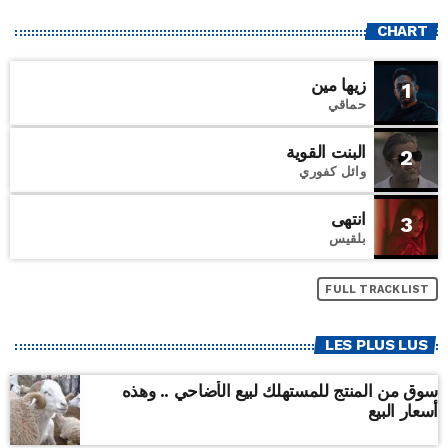
CHART
زيها مين
1
حماقي
البنت القوية
2
وائل كفوري
انتهى
3
بلقيس
FULL TRACKLIST
LES PLUS LUS
سوق من المنتج للمستهلك لبيع الأضاحي .. وهذه
أسعار البيع