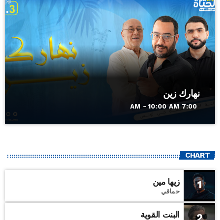
نهارك زين
7:00 AM - 10:00 AM
CHART
زيها مين
1
حماقي
البنت القوية
2