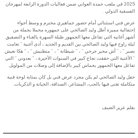
2025 في ملعب حمدة العواني ضمن فعاليات الدورة الرابعة لمهرجان
الفسقية الدولي .
عرض فني استثنائي أمام حضور جماهيري محترم و وسط أجواء
إحتفالية مميزة أطل وليد الصالحي على جمهوره محملا بجملة من
أشهر أغانيه التي تفاعل معها الجمهور طيلة السهرة بالغناء و التصفيق
ليلة راوح فيها وليد الصالحي بين القديم و الجديد ، أدى أغنية ” تعامت
نصبر ” ، ” أش محير جرحي ” ، ” شيطانة ” ، ” متظنيش ” ، ” هكا نعيش
” الأغنية التي حققت نجاح كبير في السنوات الأخيرة ، ” بعدوني ” التي
تفاعل معها الجمهور بحماس كبير بالإضافة إلى وصلات من المواويل.
حفل وليد الصالحي لم يكن مجرد عرض فني بل كان بمثابة لوحة فنية
متكاملة تغنى فيها بالحب، المشاعر، الصداقة، الخيانة و الذكريات.
بقلم عزيز الضيف