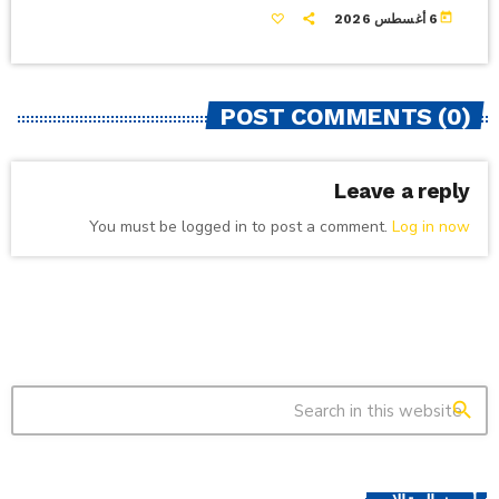
today
6 أغسطس 2026
POST COMMENTS (0)
Leave a reply
You must be logged in to post a comment.
Log in now
search