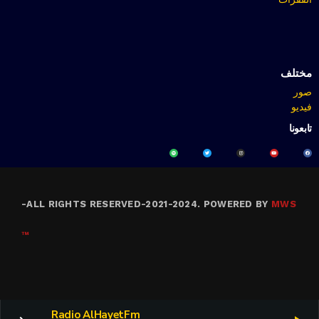
مختلف
صور
فيديو
تابعونا
-
ALL RIGHTS RESERVED-2021-2024. POWERED BY
MWS
™
Radio AlHayetFm