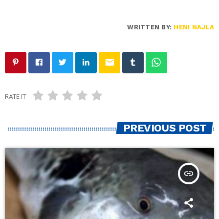
WRITTEN BY:
HENI NAJLA
email
RATE IT
PREVIOUS POST
insert_link