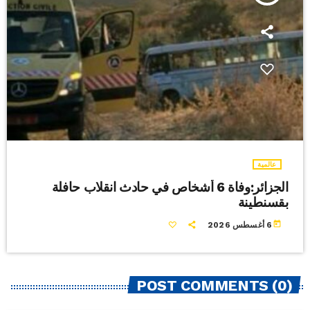
عالمية
الجزائر:وفاة 6 أشخاص في حادث انقلاب حافلة
بقسنطينة
today
6 أغسطس 2026
POST COMMENTS (0)