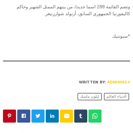
وتضم القائمة 288 اسما جديدا، من بينهم الممثل الشهير وحاكم
كاليفورنيا الجمهوري السابق، أرنولد شوارزنيغر.
*سبوتنيك
WRITTEN BY:
ADMIN1524
أغنياء العالم
إيلون ماسك
email