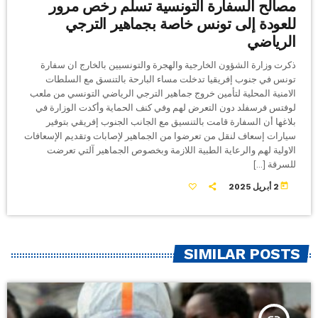
مصالح السفارة التونسية تسلم رخص مرور
للعودة إلى تونس خاصة بجماهير الترجي
الرياضي
ذكرت وزارة الشؤون الخارجية والهجرة والتونسيين بالخارج ان سفارة
تونس في جنوب إفريقيا تدخلت مساء البارحة بالتنسق مع السلطات
الامنية المحلية لتأمين خروج جماهير الترجي الرياضي التونسي من ملعب
لوفتس فرسفلد دون التعرض لهم وفي كنف الحماية وأكدت الوزارة في
بلاغها أن السفارة قامت بالتنسيق مع الجانب الجنوب إفريقي بتوفير
سيارات إسعاف لنقل من تعرضوا من الجماهير لإصابات وتقديم الإسعافات
الاولية لهم والرعاية الطبية اللازمة وبخصوص الجماهير آلتي تعرضت
للسرقة […]
today
2 أبريل 2025
SIMILAR POSTS