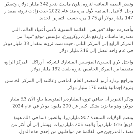
وتقدر القيمة الصافية لثروة إيلون ماسك بنحو 342 مليار دولار، وتصدّر
رجل الأعمال القائمة لأول مرة منذ عام 2022 حيث زادت ثروته بمقدار
147 مليار دولار أي 1.75 مرة حسب التقرير الجديد.
وأصدرت مجلة “فوربس” القائمة السنوية لأغنى أغنياء العالم، التي
تصدرها ماسك، وارتفع مارك زوكربيرغ، مؤسس موقع “ميتا” من
المركز الرابع إلى المركز الثاني، حيث نمت ثروته بمقدار 39 مليار دولار
في عام واحد لتصل إلى 216 مليار دولار.
واحتل لاري إليسون المؤسس المشارك لشركة “أوراكل” المركز الرابع،
متقدما من المركز الخامس بثروة بلغت 192 مليار دولار.
وتراجع برنارد أرنو المتصدر العام الماضي وعائلته إلى المركز الخامس
بثروة إجمالية بلغت 178 مليار دولار.
وذكر التقرير أن صافي ثروة الملياردير المتوسط ​​يبلغ الآن 5.3 مليار
دولار، وهو ما يزيد بشكل كبير عن 200 مليون دولار في عام 2024.
وتضم الولايات المتحدة 902 مليارديرا، والصين (بما في ذلك هونغ
كونغ) 516 مليارديراً والهند 205 مليارديرات. ويشار إلى أن أكثر من
نصف المدرجين في القائمة هم مواطنون من إحدى هذه الدول.