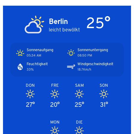
25°
Berlin
leicht bewölkt
Sonnenaufgang
Sonnenuntergang
05:34 AM
08:50 PM
Feuchtigkeit
Windgeschwindigkeit
33%
18.7Km/h
DON
FRE
SAM
SON
27°
20°
25°
31°
MON
DIE