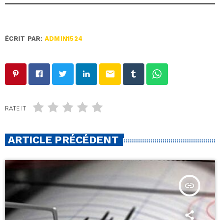
ÉCRIT PAR:
ADMIN1524
email
RATE IT
ARTICLE PRÉCÉDENT
insert_link