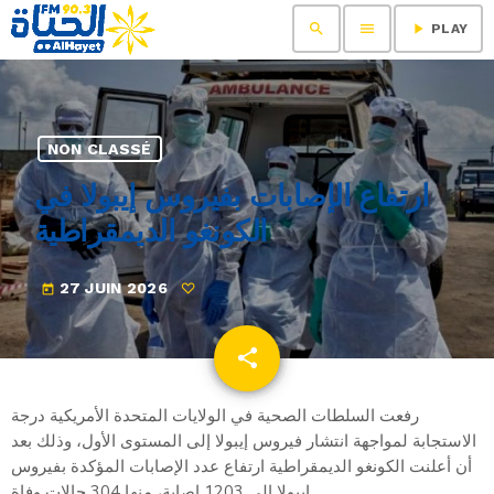
search
menu
play_arrow
PLAY
NON CLASSÉ
ارتفاع الإصابات بفيروس إيبولا في
الكونغو الديمقراطية
27 JUIN 2026
today
share
email
رفعت السلطات الصحية في الولايات المتحدة الأمريكية درجة
الاستجابة لمواجهة انتشار فيروس إيبولا إلى المستوى الأول، وذلك بعد
أن أعلنت الكونغو الديمقراطية ارتفاع عدد الإصابات المؤكدة بفيروس
إيبولا إلى 1203 إصابة، منها 304 حالات وفاة.