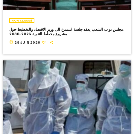
NON CLASSÉ
مجلس نواب الشعب يعقد جلسة استماع الى وزير الاقتصاد والتخطيط حول
مشروع مخطّط التنمية 2026-2030
today
29 JUIN 2026