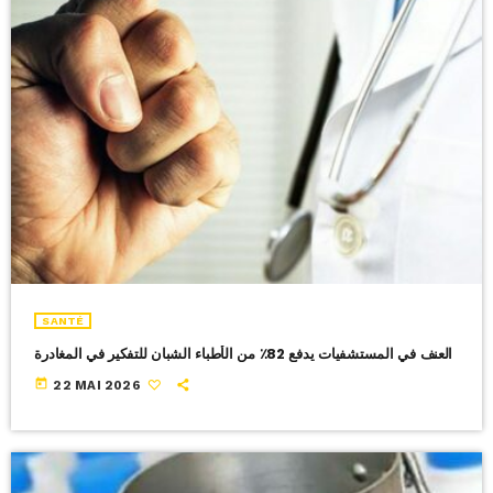
SANTÉ
العنف في المستشفيات يدفع 82٪ من الأطباء الشبان للتفكير في المغادرة
today
22 MAI 2026