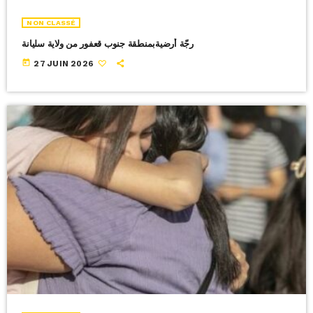
NON CLASSÉ
رجّة أرضيةبمنطقة جنوب قعفور من ولاية سليانة
today
27 JUIN 2026