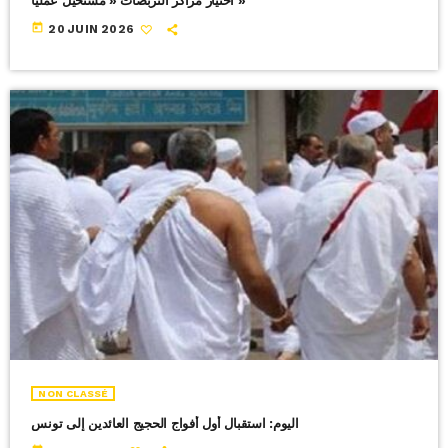
اختيار مراكز التربصات « مستحيل عملياً »
today
20 JUIN 2026
NON CLASSÉ
اليوم: استقبال أول أفواج الحجيج العائدين إلى تونس