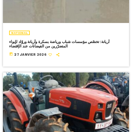
NATIONAL
أريانة: تخصّص مؤسسات شباب ورياضة بسكرة وأريانة وروّاد لإيواء
المتضرّرين من الفيضانات عند الإقتضاء
today
27 JANVIER 2026