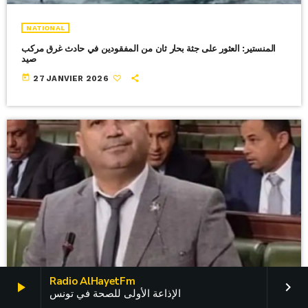
NATIONAL
المنستير: العثور على جثة بحار ثان من المفقودين في حادث غرق مركب
صيد
today
27 JANVIER 2026
Radio AlHayetFm
play_arrow
keyboard_arrow_right
الإذاعة الأولى للصحة في تونس