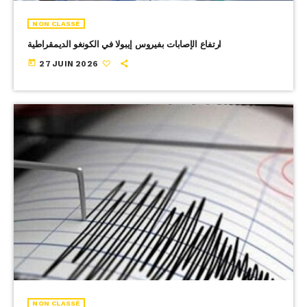
NON CLASSÉ
ارتفاع الإصابات بفيروس إيبولا في الكونغو الديمقراطية
today
27 JUIN 2026
NON CLASSÉ