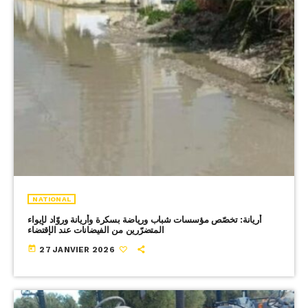
NATIONAL
أريانة: تخصّص مؤسسات شباب ورياضة بسكرة وأريانة وروّاد لإيواء
المتضرّرين من الفيضانات عند الإقتضاء
today
27 JANVIER 2026