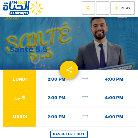
search
menu
play_arrow
PLAY
Santé 5.5
share
email
trending_flat
LUNDI
2:00 PM
4:00 PM
trending_flat
الاثنين
2:00 PM
4:00 PM
trending_flat
MARDI
2:00 PM
4:00 PM
BASCULER TOUT