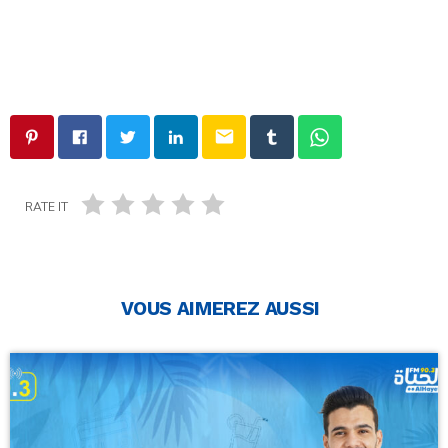
email
RATE IT
VOUS AIMEREZ AUSSI