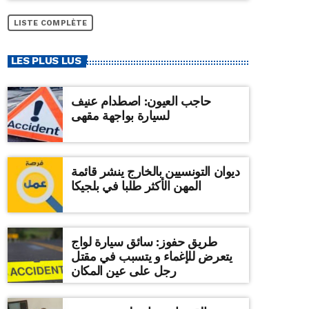
LISTE COMPLÈTE
LES PLUS LUS
حاجب العيون: اصطدام عنيف
لسيارة بواجهة مقهى
ديوان التونسيين بالخارج ينشر قائمة
المهن الأكثر طلبا في بلجيكا
طريق حفوز: سائق سيارة لواج
يتعرض للإغماء و يتسبب في مقتل
رجل على عين المكان