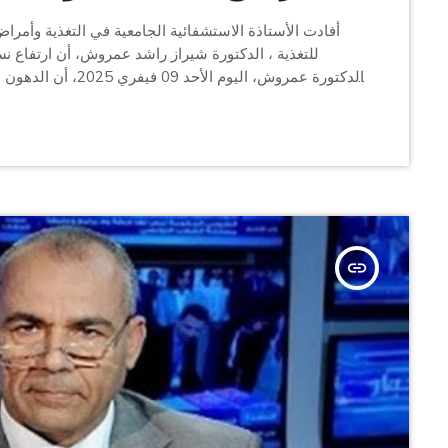
أفادت الأستاذة الاستشفائية الجامعية في التغذية وأمرا
للتغذية ، الدكتورة شيراز راشد عمروش، أن ارتفاع نس
الدكتورة عمروش، اليو
السكريات ولكن هناك حالات نادرة سببها مختلف وحميتها مختل
insert_link