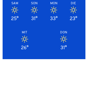
SAM
SON
MON
DIE
25°
31°
33°
23°
MIT
DON
26°
31°