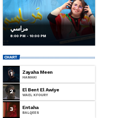
مراسي
8:00 PM - 10:00 PM
CHART
Zayaha Meen
1
HAMAKI
El Bent El Awiye
2
WAEL KFOURY
Entaha
3
BALQEES