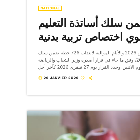
NATIONAL
7 خطة ضمن سلك أساتذة التعليم
نوي اختصاص تربية بدنية
تفتح وزارة الشباب والرياضة، مناظرة خارجية يوم 27 مارس 2026 والأيام الموالية لانتداب 726 خطة ضمن سلك
أساتذة التعليم الثانوي اختصاص تربية بدنية بعنوان سنة 2026، وفق ما جاء في قرار أصدره وزير الشباب والرياضة
ونشر بالرائد الرسمي للجمهورية التونسية عدد 10 الصادر اليوم الاثنين. وحدد القرار يوم 27 فيفري 2026 كآخر أجل
26 JANVIER 2026
today