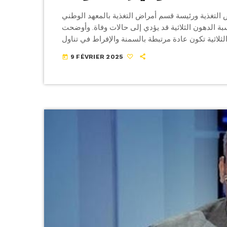
ض التغذية ورئيسة قسم أمراض التغذية بالمعهد الوطني
بة الدهون الثلاثية قد يؤدي إلى حالات وفاة. وأوضحت
م الأحد 09 فيفري 2025، أن الدهون الثلاثية تكون عادة مرتبطة بالسمنة والإفراط في تناول
فة. وخلال مداخلة إعلامية، بينت الأستاذة الجامعية،
9 FÉVRIER 2025
today
أن المعدل العادي للدهون الثلاثية لا يتجاوز […]