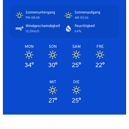
Sonnenuntergang
Sonnenaufgang
08:48 PM
05:36 AM
Windgeschwindigkeit
Feuchtigkeit
12.2Km/h
64%
MON
SON
SAM
FRE
34°
30°
25°
22°
MIT
DIE
27°
25°