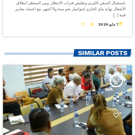
باستقبال السفن الكبرى وتقليص فترات الانتظار. ومن المنتظر انطلاق
الأشغال نهاية ماي الجاري لتتواصل نحو سنة و8 أشهر، مع اعتماد معايير
فنية […]
today
7 مايو 2026
SIMILAR POSTS
insert_link