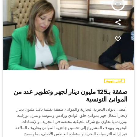
insert_link
أخبار-جهوية
صفقة بـ125 مليون دينار لجهر وتطوير عدد من
الموانئ التونسية
أمضى ديوان البحرية التجارية والموانئ صفقة بقيمة 125 مليون دينار
لإنجاز أشغال جهر بموانئ حلق الوادي ورادس وسوسة و منزل بورقيبة
ببنزرت، بالتعاون مع شركة بلجيكية مختصة في التجريف والإنشاءات
البحرية. ويهدف المشروع إلى تحسين جاهزية الموانئ وظروف الملاحة
عبر إزالة الترسبات البحرية واستعادة الغاطس الأصلي، بما يسمح