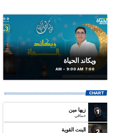
ويكاند الحياة
7:00 AM - 9:00 AM
CHART
زيها مين
1
حماقي
البنت القوية
2