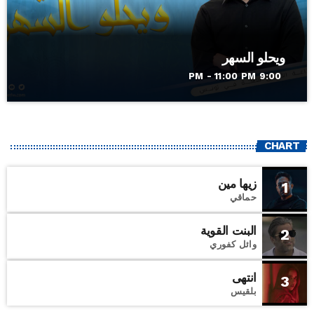
ويحلو السهر
9:00 PM - 11:00 PM
CHART
زيها مين
1
حماقي
البنت القوية
2
وائل كفوري
انتهى
3
بلقيس