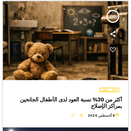
insert_link
أخبار-وطنية
أكثر من 30% نسبة العود لدى الأطفال الجانحين
بمراكز الإصلاح
today
8 أغسطس 2026