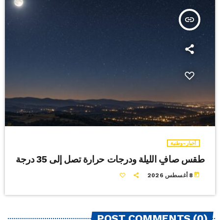
insert_link
أخبار-وطنية
طقس صافٍ الليلة ودرجات حرارة تصل إلى 35 درجة
today
8 أغسطس 2026
POST COMMENTS (0)