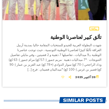
رياضة
تألق كبير لعناصرنا الوطنية
شهدت البطولة العربية للجيدو للمنتخبات المقامة حاليا بمدينة أربيل
العراقة تألقًا كبيرًا لعناصرنا الوطنية التونسية ، حيث توجت عناصرنا
الوطنية بـ9 ميداليات ، تفاصيلها 7 ذهبية و 2 فضيتين ، وفي مايلي تفاصيل
التتويجات : *7 ميداليات ذهبية : مريم جمور (-57 كغ) مرام جمور (-63 كغ)
وداد الراجحي (-70 كغ) سوار الذوادي (+78 كغ) عبد العزيز بن عمار (-90
كغ) قصير بن غرس (-100 كغ) *ميداليتان فضيتان : فرج […]
today
20 أكتوبر 2025
SIMILAR POSTS