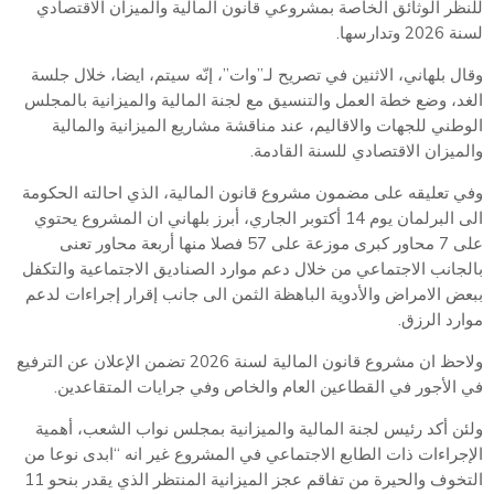
للنظر الوثائق الخاصة بمشروعي قانون المالية والميزان الاقتصادي
لسنة 2026 وتدارسها.
وقال بلهاني، الاثنين في تصريح لـ”وات”، إنّه سيتم، ايضا، خلال جلسة
الغد، وضع خطة العمل والتنسيق مع لجنة المالية والميزانية بالمجلس
الوطني للجهات والاقاليم، عند مناقشة مشاريع الميزانية والمالية
والميزان الاقتصادي للسنة القادمة.
وفي تعليقه على مضمون مشروع قانون المالية، الذي احالته الحكومة
الى البرلمان يوم 14 أكتوبر الجاري، أبرز بلهاني ان المشروع يحتوي
على 7 محاور كبرى موزعة على 57 فصلا منها أربعة محاور تعنى
بالجانب الاجتماعي من خلال دعم موارد الصناديق الاجتماعية والتكفل
ببعض الامراض والأدوية الباهظة الثمن الى جانب إقرار إجراءات لدعم
موارد الرزق.
ولاحظ ان مشروع قانون المالية لسنة 2026 تضمن الإعلان عن الترفيع
في الأجور في القطاعين العام والخاص وفي جرايات المتقاعدين.
ولئن أكد رئيس لجنة المالية والميزانية بمجلس نواب الشعب، أهمية
الإجراءات ذات الطابع الاجتماعي في المشروع غير انه “ابدى نوعا من
التخوف والحيرة من تفاقم عجز الميزانية المنتظر الذي يقدر بنحو 11