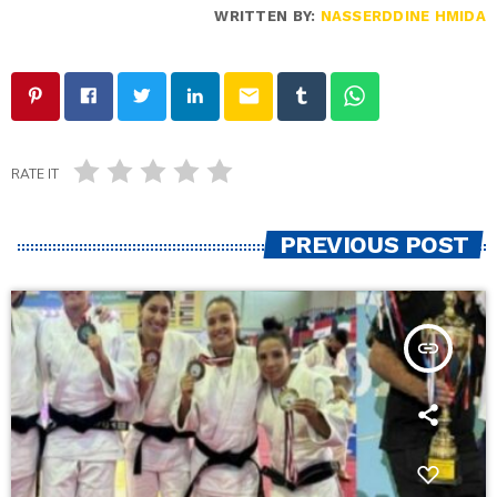
WRITTEN BY:
NASSERDDINE HMIDA
email
RATE IT
PREVIOUS POST
insert_link