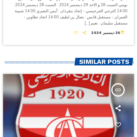
يومي السبت 28 و الاحد 29 ديسمبر 2024 : السبت 28 ديسمبر 2024:
14:00 الترجي الجرجيسي - إتحاد بنقردان : أيمن النصري 14:00 شبيبة
العمران - مستقبل قابس : نضال بن لطيف 14:00 اتحاد تطاوين -
مستقبل سليمان : نعيم […]
today
26 ديسمبر 2024
SIMILAR POSTS
insert_link