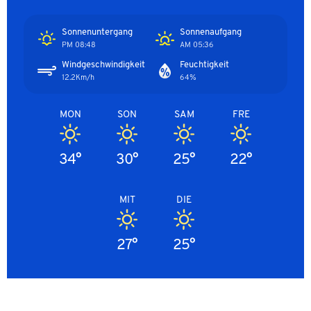
Sonnenuntergang
Sonnenaufgang
08:48 PM
05:36 AM
Windgeschwindigkeit
Feuchtigkeit
12.2Km/h
64%
MON
SON
SAM
FRE
34°
30°
25°
22°
MIT
DIE
27°
25°