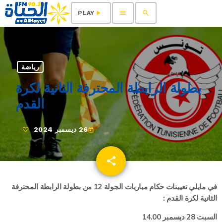
menu
search
play_arrow
PLAY
رياضة
بطولة الرابطة المحترفة الثانية لكرة
القدم
26 ديسمبر 2024
today
share
email
في مايلي تعيينات حكام مباريات الجولة 12 من بطولة الرابطة المحترفة
الثانية لكرة القدم :
السبت 28 ديسمبر 14.00