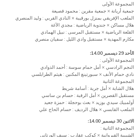
المجموعة الأولى
جمعية أريانة × جمعية مقرين : محمود قصيعة
الملعب الإفريقي بمنزل بورقيبة × النادي القربي : وليد المنصري
هلال مساكن × جندوبة الرياضية : مجدي الآغة
القلعة الرياضية × مستقبل المرسى : نبيل الهمادي
مكارم المهدية × مستقبل وادي الليل : سفيان منصري
الأحد 29 ديسمبر 14.00
:
المجموعة الأولى :
النجم الرادسي × أمل حمام سوسة : أحمد الذوادي
نادي حمام الأنف × سبورتينغ المكنين : هيثم الطرابلسي
المجموعة الثانية
هلال الشابة × أمل جربة : أسامة شريط
مستقبل القصرين × أمل الرقبة : حسام بن ساسي
أولمبيك سيدي بوزيد × بعث بوحجلة : حمزة جعيد
الملعب القابسي × هلال الرديف : حسام الحاج علي
الاثنين 30 ديسمبر 14.00
:
المجموعة الثانية :
الشبيبة القيروانية × كوكب عقارب : سيف الورتاني