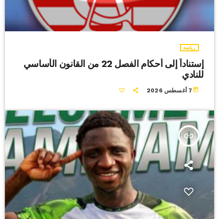
رياضة
إستناداً إلى أحكام الفصل 22 من القانون الأساسي
للنادي
today
7 أغسطس 2026
insert_link