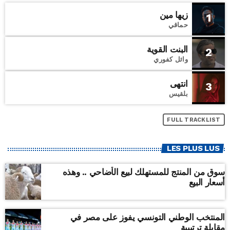
زيها مين
1
حماقي
البنت القوية
2
وائل كفوري
انتهى
3
بلقيس
FULL TRACKLIST
LES PLUS LUS
سوق من المنتج للمستهلك لبيع الأضاحي .. وهذه
أسعار البيع
المنتخب الوطني التونسي يفوز على مصر في
مقابلة ترتيبية