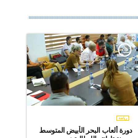
insert_link
رياضة
دورة ألعاب البحر الأبيض المتوسط