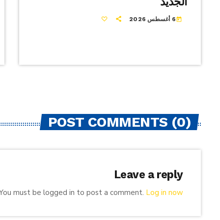
الجديد
6 أغسطس 2026
today
POST COMMENTS (0)
Leave a reply
You must be logged in to post a comment.
Log in now