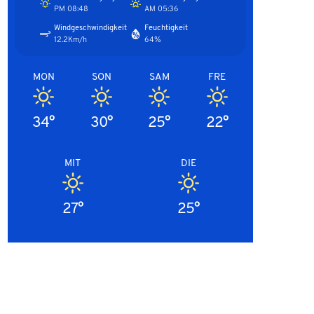
08:48 PM
05:36 AM
Windgeschwindigkeit
Feuchtigkeit
12.2Km/h
64%
MON
SON
SAM
FRE
34°
30°
25°
22°
MIT
DIE
27°
25°