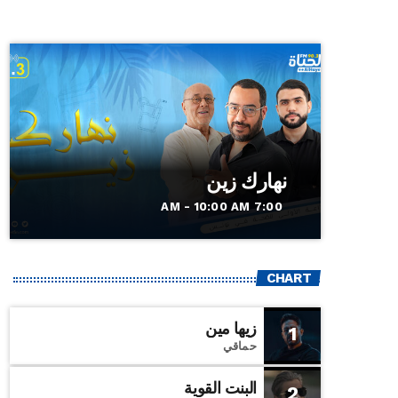
نهارك زين
7:00 AM - 10:00 AM
CHART
زيها مين
1
حماقي
البنت القوية
2