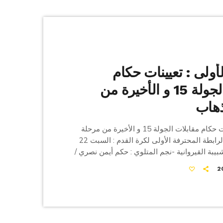
لأولى : تعيينات حكام
مقابلات الجولة 15 و الأخيرة من
ذهاب
في مايلي تعيينات حكام مقابلات الجولة 15 و الأخيرة من مرحلة
الذهاب لبطولة الرابطة المحترفة الأولى لكرة القدم : السبت 22
بر 2025 الشبيبة القيروانية -نجم المتلوي : حكم أيمن نصري /
لـVAR فار : سيف الورتاني مستقبل المرسى-شبيبة العمران
: حكم محمد علي قروية /حكم الـVAR : أمين الفقير الترجي
الجرجيسي-النادي البنزرتي : حكم : فرج عبد اللاوي / حكم الـVAR :
[…]