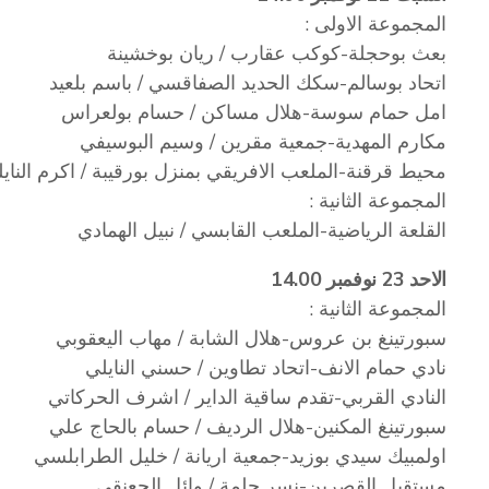
المجموعة الاولى :
بعث بوحجلة-كوكب عقارب / ريان بوخشينة
اتحاد بوسالم-سكك الحديد الصفاقسي / باسم بلعيد
امل حمام سوسة-هلال مساكن / حسام بولعراس
مكارم المهدية-جمعية مقرين / وسيم البوسيفي
محيط قرقنة-الملعب الافريقي بمنزل بورقيبة / اكرم الناي
المجموعة الثانية :
القلعة الرياضية-الملعب القابسي / نبيل الهمادي
الاحد 23 نوفمبر 14.00
المجموعة الثانية :
سبورتينغ بن عروس-هلال الشابة / مهاب اليعقوبي
نادي حمام الانف-اتحاد تطاوين / حسني النايلي
النادي القربي-تقدم ساقية الداير / اشرف الحركاتي
سبورتينغ المكنين-هلال الرديف / حسام بالحاج علي
اولمبيك سيدي بوزيد-جمعية اريانة / خليل الطرابلسي
مستقبل القصرين-نسر جلمة / وائل الجعنقي