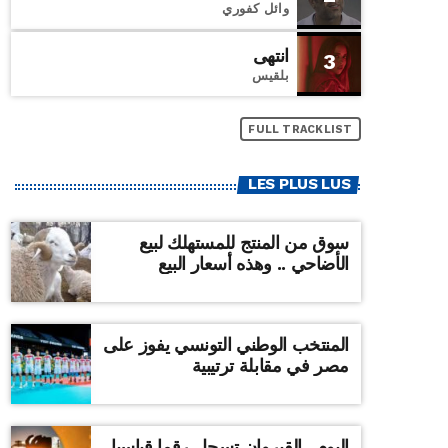
وائل كفوري
انتهى
3
بلقيس
FULL TRACKLIST
LES PLUS LUS
سوق من المنتج للمستهلك لبيع
الأضاحي .. وهذه أسعار البيع
المنتخب الوطني التونسي يفوز على
مصر في مقابلة ترتيبية
اليوم ..القيروان تسجل رقما قياسيا