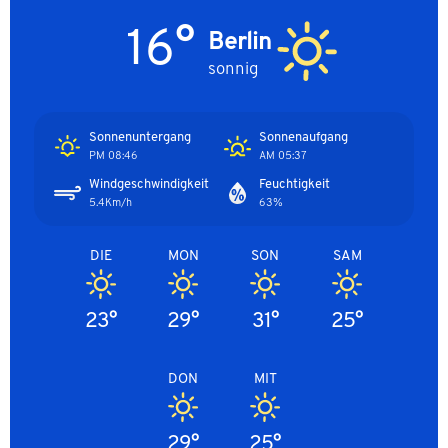
16°
Berlin
sonnig
Sonnenuntergang
Sonnenaufgang
08:46 PM
05:37 AM
Windgeschwindigkeit
Feuchtigkeit
5.4Km/h
63%
DIE
MON
SON
SAM
23°
29°
31°
25°
DON
MIT
29°
25°