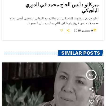
ميركاتو : أنس الحاج محمد في الدوري
البلجيكي
أعلن فريق بيرشوت البلجيكي عن تعاقده مع الدولي التونسي أنس الحاج
محمد قادما من فريق بارما الإيطالي بعقد يمتد ل 3 سنوات
today
9 سبتمبر 2025
SIMILAR POSTS
insert_link