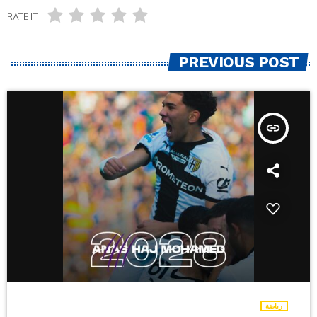
RATE IT
PREVIOUS POST
insert_link
رياضة