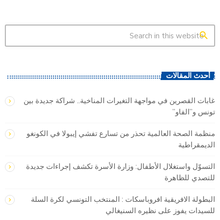
search
أحدث المقالات
غابات القصرين في مواجهة التغيرات المناخية.. شراكة جديدة بين
تونس و”الفاو”
منظمة الصحة العالمية تحذر من تسارع تفشي إيبولا في الكونغو
الديمقراطية
التسوّل واستغلال الأطفال: وزارة الأسرة تكشف إجراءات جديدة
للتصدي للظاهرة
البطولة الافريقية افروباسكات : المنتخب التونسي لكرة السلة
للسيدات يفوز على نظيره السنيغالي