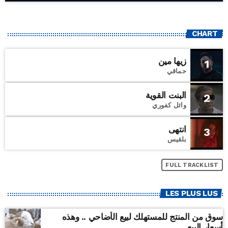
CHART
زيها مين
1
حماقي
البنت القوية
2
وائل كفوري
انتهى
3
بلقيس
FULL TRACKLIST
LES PLUS LUS
سوق من المنتج للمستهلك لبيع الأضاحي .. وهذه
أسعار البيع