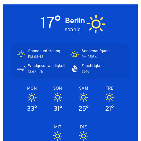
17°
Berlin
sonnig
Sonnenuntergang
Sonnenaufgang
08:48 PM
05:36 AM
Windgeschwindigkeit
Feuchtigkeit
12.6Km/h
56%
MON
SON
SAM
FRE
33°
31°
25°
21°
MIT
DIE