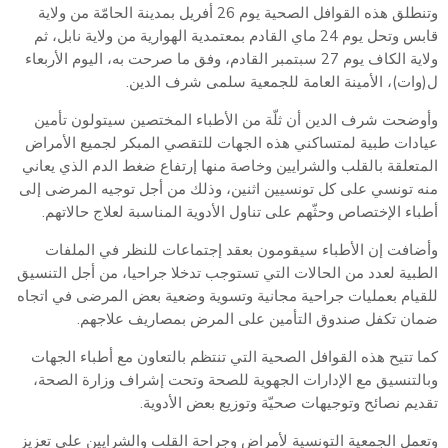
وتنطلق هذه القوافل الصحية يوم 26 أفريل بمدينة الحامّة من ولاية
قابس وتحل يوم 24 ماي القادم بمعتمدية الهوارية من ولاية نابل، ثم
ولاية الكاف يوم 27 سبتمبر القادم، وفق ما صرحت به، اليوم الأربعاء
ل(وات)، الأمينة العامة للجمعية سلمى شرف الدين.
وأوضحت شرف الدين أن ثلّة من الأطباء المختصين سيتولون تأمين
عيادات طبية لمتساكني هذه الجهات للتقصي المبكر لجميع الأمراض
المتعلقة بالقلب والشرايين وخاصة منها إرتفاع ضغط الدم الذي يعاني
منه تونسي على كل تونسيين اثنين، وذلك من أجل توجيه المرضى إلى
أطباء الإختصاص وحثّهم على تناول الأدوية المناسبة لعلاج حالاتهم.
وأضافت إن الأطباء سيقومون بعقد إجتماعات للنظر في الملفات
الطبية لعدد من الحالات التي تستوجب تدخلا جراحيا، من أجل التنسيق
للقيام بعمليات جراحية مجانية وتسوية وضعية بعض المرضى في اتجاه
ضمان تكفل صندوق التأمين على المرض بمصاريف علاجهم.
كما تتيح هذه القوافل الصحية التي تنتظم بالتعاون مع أطباء الجهات
وبالتنسيق مع الإدارات الجهوية للصحة وتحت إشراف وزارة الصحة،
تقديم نصائح وتوجيهات صحيّة وتوزيع بعض الأدوية.
وتعمل الجمعية التونسية لأمراض وجراحة القلب والشرايين على تعزيز