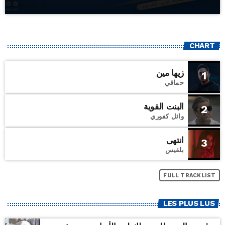
CHART
زيها مين
1
حماقي
البنت القوية
2
وائل كفوري
انتهى
3
بلقيس
FULL TRACKLIST
LES PLUS LUS