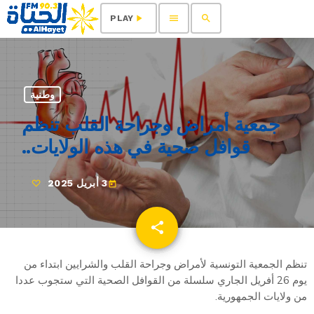
menu
search
play_arrow
PLAY
وطنية
جمعية أمراض وجراحة القلب تنظم
قوافل صحية في هذه الولايات..
3 أبريل 2025
today
share
email
تنظم الجمعية التونسية لأمراض وجراحة القلب والشرايين ابتداء من
يوم 26 أفريل الجاري سلسلة من القوافل الصحية التي ستجوب عددا
من ولايات الجمهورية.