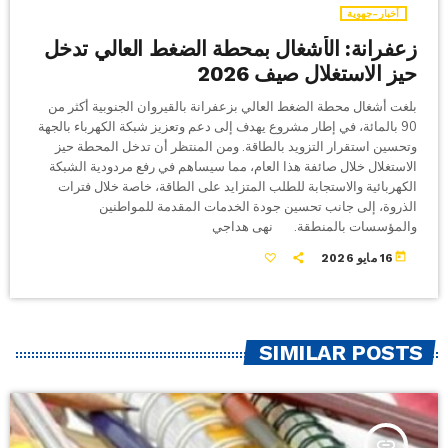
أخبار-جهوية
زعفرانة: الأشغال بمحطة الضغط العالي تدخل
حيز الاستغلال صيف 2026
بلغت أشغال محطة الضغط العالي بزعفرانة بالقيروان الجنوبية أكثر من
90 بالمائة، في إطار مشروع يهدف إلى دعم وتعزيز شبكة الكهرباء بالجهة
وتحسين استقرار التزويد بالطاقة. ومن المنتظر أن تدخل المحطة حيز
الاستغلال خلال صائفة هذا العام، مما سيساهم في رفع مردودية الشبكة
الكهربائية والاستجابة للطلب المتزايد على الطاقة، خاصة خلال فترات
الذروة، إلى جانب تحسين جودة الخدمات المقدمة للمواطنين
والمؤسسات بالمنطقة. نهى هداجي
today
16 مايو 2026
SIMILAR POSTS
insert_link