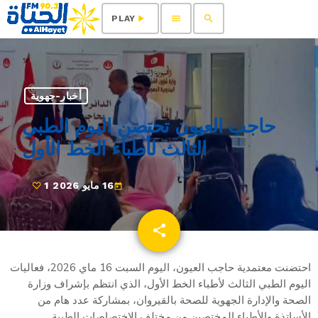
menu
search
play_arrow
PLAY
أخبار-جهوية
حاجب العيون تحتضن اليوم الطبي
الثالث لأطباء الخط الأول
16 مايو 2026
1
today
share
email
1
احتضنت معتمدية حاجب العيون، اليوم السبت 16 ماي 2026، فعاليات
اليوم الطبي الثالث لأطباء الخط الأول، الذي انتظم بإشراف وزارة
الصحة والإدارة الجهوية للصحة بالقيروان، بمشاركة عدد هام من
الأساتذة والأطباء المختصين من مختلف الاختصاصات الطبية.