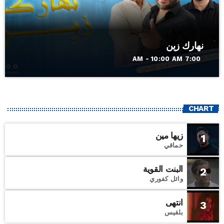
نهارك زين
7:00 AM - 10:00 AM
CHART
زيها مين
1
حماقي
البنت القوية
2
وائل كفوري
انتهى
3
بلقيس