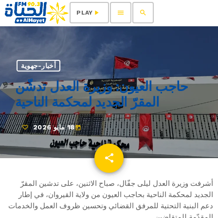
menu
search
play_arrow
PLAY
أخبار-جهوية
حاجب العيون: وزيرة العدل تدشّن
المقرّ الجديد لمحكمة الناحية
18 مايو 2026
today
share
email
أشرفت وزيرة العدل ليلى جفّال، صباح الاثنين، على تدشين المقرّ
الجديد لمحكمة الناحية بحاجب العيون من ولاية القيروان، في إطار
دعم البنية التحتية للمرفق القضائي وتحسين ظروف العمل والخدمات
المقدّمة للمتقاضين.