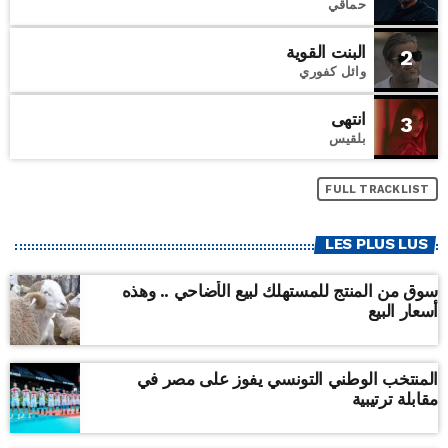
حماقي
البنت القوية
2
وائل كفوري
انتهى
3
بلقيس
FULL TRACKLIST
LES PLUS LUS
سوق من المنتج للمستهلك لبيع الأضاحي .. وهذه
أسعار البيع
المنتخب الوطني التونسي يفوز على مصر في
مقابلة ترتيبية