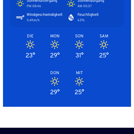
Sonnenuntergang
Sonnenaufgang
08:46 PM
05:37 AM
Windgeschwindigkeit
Feuchtigkeit
5.4Km/h
63%
DIE
MON
SON
SAM
23°
29°
31°
25°
DON
MIT
29°
25°