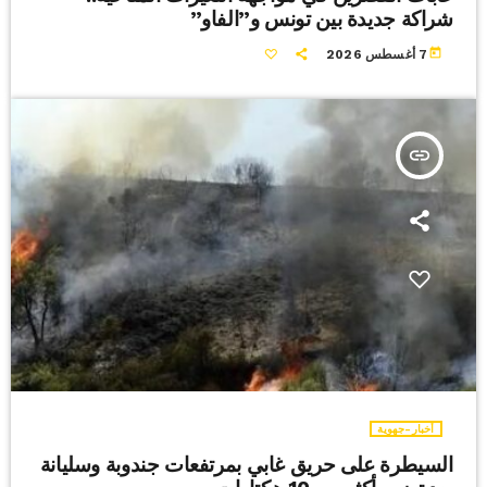
شراكة جديدة بين تونس و”الفاو”
today
7 أغسطس 2026
insert_link
أخبار-جهوية
السيطرة على حريق غابي بمرتفعات جندوبة وسليانة