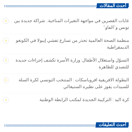
أحدث المقالات
غابات القصرين في مواجهة التغيرات المناخية.. شراكة جديدة بين
تونس و”الفاو”
منظمة الصحة العالمية تحذر من تسارع تفشي إيبولا في الكونغو
الديمقراطية
التسوّل واستغلال الأطفال: وزارة الأسرة تكشف إجراءات جديدة
للتصدي للظاهرة
البطولة الافريقية افروباسكات : المنتخب التونسي لكرة السلة
للسيدات يفوز على نظيره السنيغالي
كرة اليد : التركيبة الجديدة لمكتب الرابطة الوطنية
أحدث التعليقات