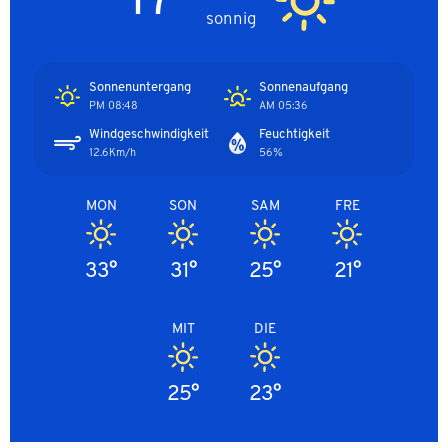
sonnig
Sonnenuntergang
Sonnenaufgang
08:48 PM
05:36 AM
Windgeschwindigkeit
Feuchtigkeit
12.6Km/h
56%
MON
SON
SAM
FRE
33°
31°
25°
21°
MIT
DIE
25°
23°