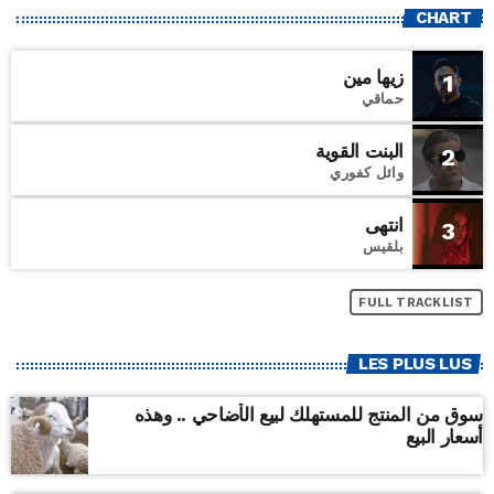
CHART
زيها مين
1
حماقي
البنت القوية
2
وائل كفوري
انتهى
3
بلقيس
FULL TRACKLIST
LES PLUS LUS
سوق من المنتج للمستهلك لبيع الأضاحي .. وهذه
أسعار البيع