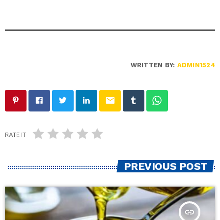
WRITTEN BY:
ADMIN1524
email
RATE IT
PREVIOUS POST
insert_link