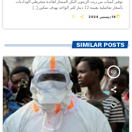
توفير كميات من زيت الزيتون البكر الممتاز لفائدة منخرطي الوداديات
بأسعار تفاضلية بقيمة 12 دينار للتر الواحد بهدف تمكين […]
today
14 ديسمبر 2024
SIMILAR POSTS
insert_link