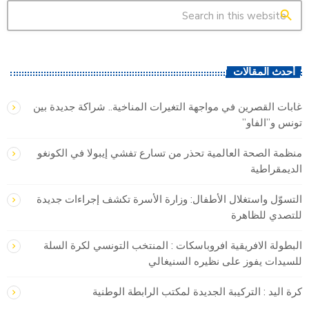
search
أحدث المقالات
غابات القصرين في مواجهة التغيرات المناخية.. شراكة جديدة بين
تونس و”الفاو”
منظمة الصحة العالمية تحذر من تسارع تفشي إيبولا في الكونغو
الديمقراطية
التسوّل واستغلال الأطفال: وزارة الأسرة تكشف إجراءات جديدة
للتصدي للظاهرة
البطولة الافريقية افروباسكات : المنتخب التونسي لكرة السلة
للسيدات يفوز على نظيره السنيغالي
كرة اليد : التركيبة الجديدة لمكتب الرابطة الوطنية