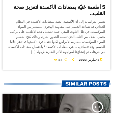
5 أطعمة غنيّة بمضادات الأكسدة لتعزيز صحة
القلب..
تشير الدراسات إلى أن الأطعمة الغنية بمضادات الأكسدة في النظام
الغذائي قد تساعد الجسم على مقاومة الهجوم المستمر من المواد
المؤكسدة، في ظل التلوث البيئي. حيث تشتمل هذه الأطعمة على مركب
يحمي الخلايا من التلف الذي تسببه الجذور الحرة، وبذلك يُنتج الجسم
المواد المؤكسدة لمحاربة الأمراض لكنها عندما تزداد كميتها قد تضر خلايا
الجسم. وقد تتساءل، ما هي مضادات الأكسدة؟ باختصار، مضادات الأكسدة
هي جزيئات تم إنشاؤها لمواجهة الآثار الضارة للإجهاد […]
today
15 مارس 2023
24
SIMILAR POSTS
insert_link