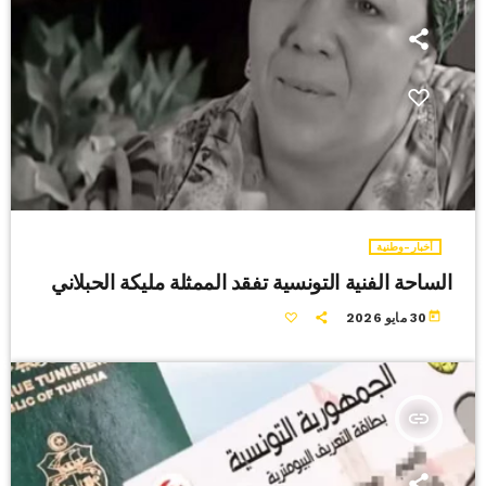
أخبار-وطنية
الساحة الفنية التونسية تفقد الممثلة مليكة الحبلاني
today
30 مايو 2026
insert_link