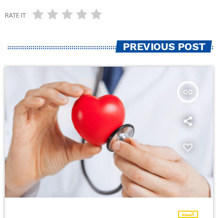
RATE IT
PREVIOUS POST
insert_link
الصحة